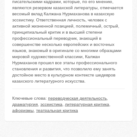
писaтельскими кaдрaми, которые, по его мнению,
являются резервом кaзaхской литературы, отмечается
весомый вклад Калжана Нурмаханова в казахскую
эссеистику. Ответственная личность, человек с
активной жизненной позицией, полемичный, острый,
принципиальный критик и в высшей степени
профессиональный переводчик, знающий в
совершенстве несколько европейских и восточных
языков, знакомый в оригинале со многими образцами
мировой художественной классики, Калжан
Нурмаханов прошел все этапы профессионального
становления и развития, что позволило ему занять
достойное место в культурном контексте шедевров
казахского литературного искусства.
Ключевые слова:
переводческая деятельность
,
драматургия
,
эссеистика
,
литературная критика
,
афоризмы
,
театральная критика