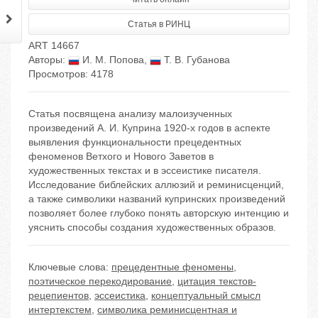
Статья в РИНЦ
ART 14667
Авторы:
И. М. Попова
,
Т. В. Губанова
Просмотров: 4178
Статья посвящена анализу малоизученных
произведений А. И. Куприна 1920-х годов в аспекте
выявления функциональности прецедентных
феноменов Ветхого и Нового Заветов в
художественных текстах и в эссеистике писателя.
Исследование библейских аллюзий и реминисценций,
а также символики названий купринских произведений
позволяет более глубоко понять авторскую интенцию и
уяснить способы создания художественных образов.
Ключевые слова:
прецедентные феномены
,
поэтическое перекодирование
,
цитация текстов-
рецепиентов
,
эссеистика
,
концептуальный смысл
интертекстем
,
символика реминисцентная и