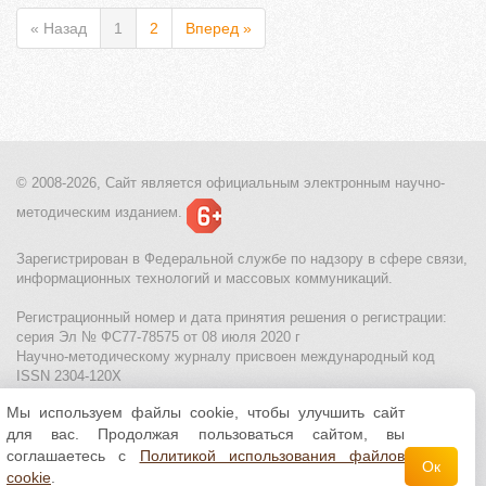
« Назад
1
2
Вперед »
© 2008-2026, Сайт является
официальным электронным
научно-
методическим изданием.
Зарегистрирован в Федеральной службе по надзору в сфере связи,
информационных технологий и массовых коммуникаций.
Регистрационный номер и дата принятия решения о регистрации:
серия Эл № ФС77-78575 от 08 июля 2020 г
Научно-методическому журналу присвоен международный код
ISSN 2304-120X
Мы используем файлы cookie, чтобы улучшить сайт
МЦИТО
|
Школьные олимпиады и онлайн конкурсы для детей
|
для вас. Продолжая пользоваться сайтом, вы
Политика использования файлов cookie
|
Политика обработки и
защиты персональных данных
соглашаетесь с
Политикой использования файлов
Ок
cookie
.