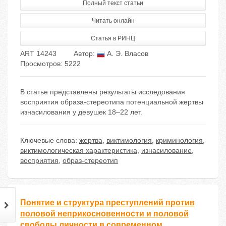
Полный текст статьи
Читать онлайн
Статья в РИНЦ
ART 14243
Автор:
А. Э. Власов
Просмотров: 5222
В статье представлены результаты исследования
восприятия образа-стереотипа потенциальной жертвы
изнасилования у девушек 18–22 лет.
Ключевые слова:
жертва
,
виктимология
,
криминология
,
виктимологическая характеристика
,
изнасилование
,
восприятия
,
образ-стереотип
Понятие и структура преступлений против
половой неприкосновенности и половой
свободы личности в современном