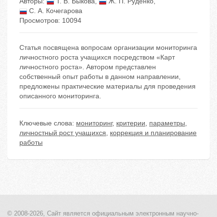
Авторы:
Т. В. Быкова
,
Ж. П. Руденко
,
С. А. Кочегарова
Просмотров: 10094
Статья посвящена вопросам организации мониторинга
личностного роста учащихся посредством «Карт
личностного роста». Автором представлен
собственный опыт работы в данном направлении,
предложены практические материалы для проведения
описанного мониторинга.
Ключевые слова:
мониторинг
,
критерии
,
параметры
,
личностный рост учащихся
,
коррекция и планирование
работы
© 2008-2026, Сайт является
официальным электронным
научно-