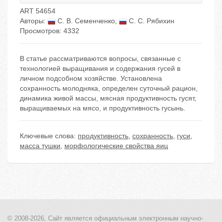
ART 54654
Авторы:
С. В. Семенченко
,
С. С. Рябихин
Просмотров: 4332
В статье рассматриваются вопросы, связанные с
технологией выращивания и содержания гусей в
личном подсобном хозяйстве. Установлена
сохранность молодняка, определен суточный рацион,
динамика живой массы, мясная продуктивность гусят,
выращиваемых на мясо, и продуктивность гусынь.
Ключевые слова:
продуктивность
,
сохранность
,
гуси
,
масса тушки
,
морфологические свойства яиц
© 2008-2026, Сайт является
официальным электронным
научно-