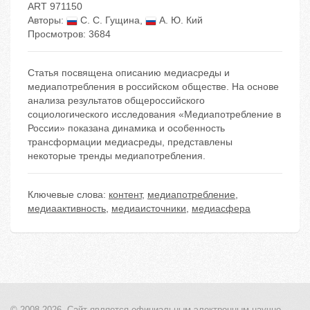
ART 971150
Авторы:
С. С. Гущина
,
А. Ю. Кий
Просмотров: 3684
Статья посвящена описанию медиасреды и
медиапотребления в российском обществе. На основе
анализа результатов общероссийского
социологического исследования «Медиапотребление в
России» показана динамика и особенность
трансформации медиасреды, представлены
некоторые тренды медиапотребления.
Ключевые слова:
контент
,
медиапотребление
,
медиаактивность
,
медиаисточники
,
медиасфера
© 2008-2026, Сайт является
официальным электронным
научно-