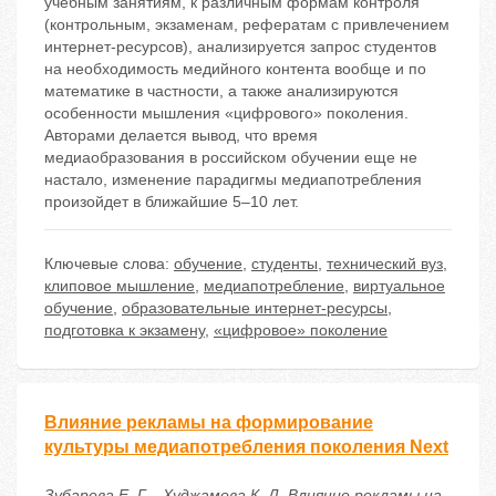
учебным занятиям, к различным формам контроля
(контрольным, экзаменам, рефератам с привлечением
интернет-ресурсов), анализируется запрос студентов
на необходимость медийного контента вообще и по
математике в частности, а также анализируются
особенности мышления «цифрового» поколения.
Авторами делается вывод, что время
медиаобразования в российском обучении еще не
настало, изменение парадигмы медиапотребления
произойдет в ближайшие 5–10 лет.
Ключевые слова:
обучение
,
студенты
,
технический вуз
,
клиповое мышление
,
медиапотребление
,
виртуальное
обучение
,
образовательные интернет-ресурсы
,
подготовка к экзамену
,
«цифровое» поколение
Влияние рекламы на формирование
культуры медиапотребления поколения Next
Зубарева Е. Г. , Худжамова К. Д. Влияние рекламы на