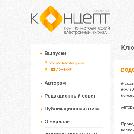
Клю
Выпуски
Основные выпуски
Приложения
ВОДО
Авторам
Москв
МАРГА
koncep
Редакционный совет
Автор
Публикационная этика
О журнале
Прове
колло