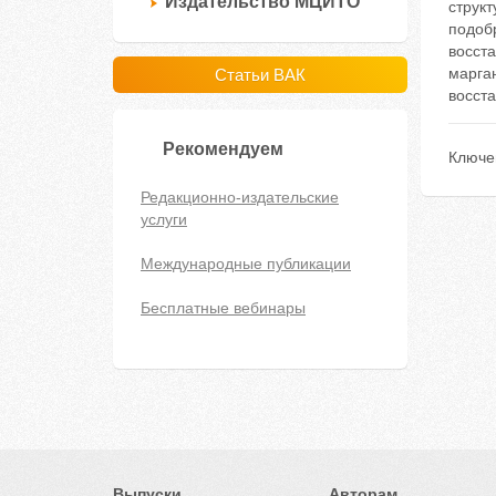
Издательство МЦИТО
струк
подоб
восст
марга
Статьи ВАК
восст
Рекомендуем
Ключе
Редакционно-издательские
услуги
Международные публикации
Бесплатные вебинары
Выпуски
Авторам