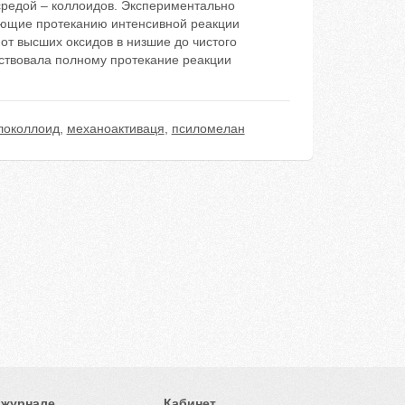
средой – коллоидов. Экспериментально
ующие протеканию интенсивной реакции
от высших оксидов в низшие до чистого
ствовала полному протекание реакции
локоллоид
,
механоактиваця
,
псиломелан
 журнале
Кабинет