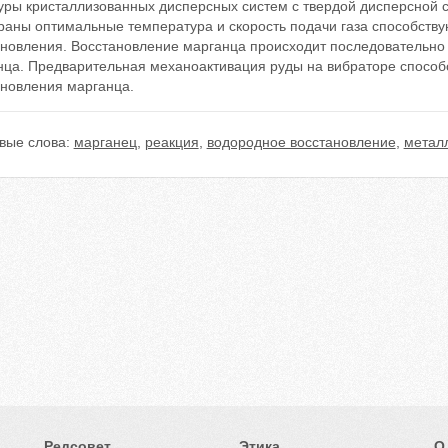
туры кристаллизованных дисперсных систем с твердой дисперсной 
раны оптимальные температура и скорость подачи газа способств
ановления. Восстановление марганца происходит последовательно 
нца. Предварительная механоактивация руды на вибраторе способ
ановления марганца.
вые слова:
марганец
,
реакция
,
водородное восстановление
,
метал
Редсовет
Этика
О