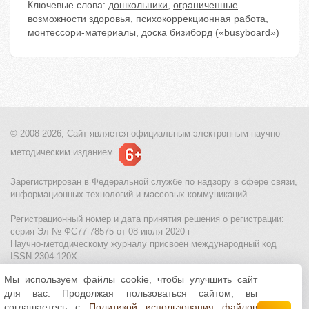
Ключевые слова:
дошкольники
,
ограниченные
возможности здоровья
,
психокоррекционная работа
,
монтессори-материалы
,
доска бизиборд («busyboard»)
© 2008-2026, Сайт является
официальным электронным
научно-
методическим изданием.
Зарегистрирован в Федеральной службе по надзору в сфере связи,
информационных технологий и массовых коммуникаций.
Регистрационный номер и дата принятия решения о регистрации:
серия Эл № ФС77-78575 от 08 июля 2020 г
Научно-методическому журналу присвоен международный код
ISSN 2304-120X
Мы используем файлы cookie, чтобы улучшить сайт
МЦИТО
|
Школьные олимпиады и онлайн конкурсы для детей
|
для вас. Продолжая пользоваться сайтом, вы
Политика использования файлов cookie
|
Политика обработки и
защиты персональных данных
соглашаетесь с
Политикой использования файлов