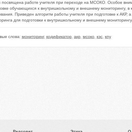
я посвящена работе учителя при переходе на МСОКО. Особое вним
овке обучающихся к внутришкольному и внешнему мониторингу, в к
вания. Приведен алгоритм работы учителя при подготовке к АКР, а
оринга для подготовки к внутришкольному и внешнему мониторингу
вые слова:
мониторинг
,
кодификатор
,
акр
,
мсоко
,
кэс
,
кпу
Редсовет
Этика
О