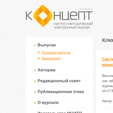
Клю
Выпуски
Основные выпуски
Приложения
Сист
каче
Авторам
Васил
Редакционный совет
как э
журнал
id=17
Публикационная этика
Автор
О журнале