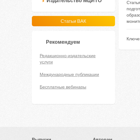
Издательство МЦИТО
Стать
подгот
образо
Статьи ВАК
монит
Ключе
Рекомендуем
Редакционно-издательские
услуги
Международные публикации
Бесплатные вебинары
Выпуски
Авторам