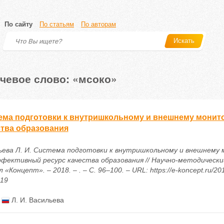
По сайту
По статьям
По авторам
Искать
чевое слово: «мсоко»
ема подготовки к внутришкольному и внешнему монито
ства образования
ьева Л. И. Система подготовки к внутришкольному и внешнему 
ффективный ресурс качества образования // Научно-методическ
 «Концепт». – 2018. – . – С. 96–100. – URL: https://e-koncept.ru/20
319
:
Л. И. Васильева