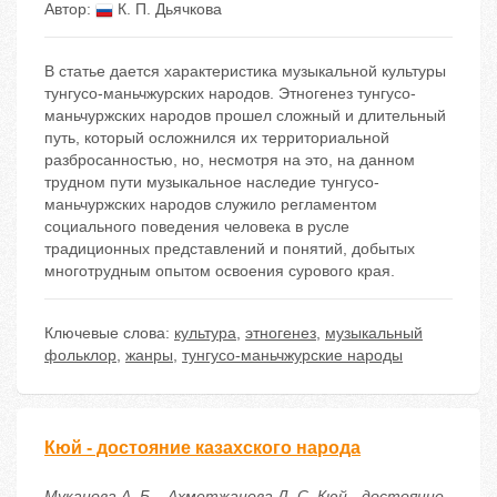
Автор:
К. П. Дьячкова
В статье дается характеристика музыкальной культуры
тунгусо-маньчжурских народов. Этногенез тунгусо-
маньчуржских народов прошел сложный и длительный
путь, который осложнился их территориальной
разбросанностью, но, несмотря на это, на данном
трудном пути музыкальное наследие тунгусо-
маньчуржских народов служило регламентом
социального поведения человека в русле
традиционных представлений и понятий, добытых
многотрудным опытом освоения сурового края.
Ключевые слова:
культура
,
этногенез
,
музыкальный
фольклор
,
жанры
,
тунгусо-маньчжурские народы
Кюй - достояние казахского народа
Муканова А. Б. , Ахметжанова Д. С. Кюй - достояние