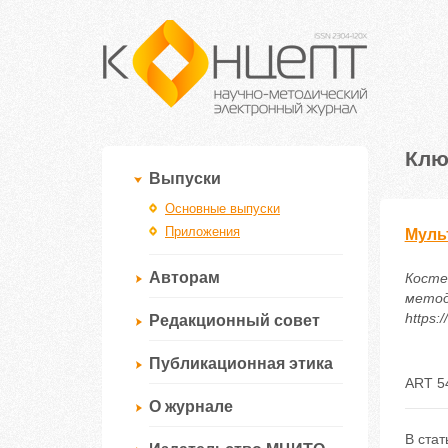
Клю
Выпуски
Основные выпуски
Приложения
Муль
Авторам
Косте
метод
https:
Редакционный совет
Публикационная этика
ART 5
О журнале
В стат