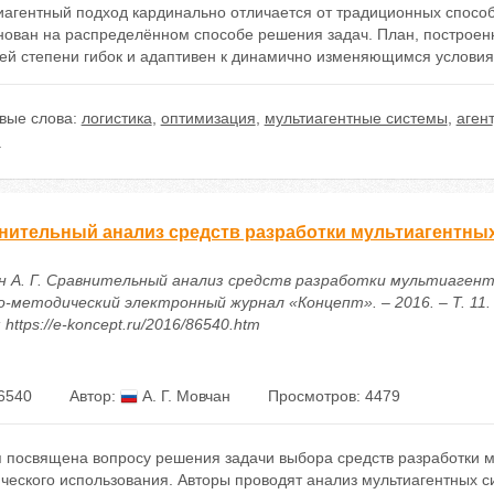
иагентный подход кардинально отличается от традиционных способ
снован на распределённом способе решения задач. План, построен
ей степени гибок и адаптивен к динамично изменяющимся условия
вые слова:
логистика
,
оптимизация
,
мультиагентные системы
,
агент
.
нительный анализ средств разработки мультиагентны
н А. Г. Сравнительный анализ средств разработки мультиагент
о-методический электронный журнал «Концепт». – 2016. – Т. 11. 
 https://e-koncept.ru/2016/86540.htm
6540
Автор:
А. Г. Мовчан
Просмотров: 4479
я посвящена вопросу решения задачи выбора средств разработки 
ического использования. Авторы проводят анализ мультиагентных 