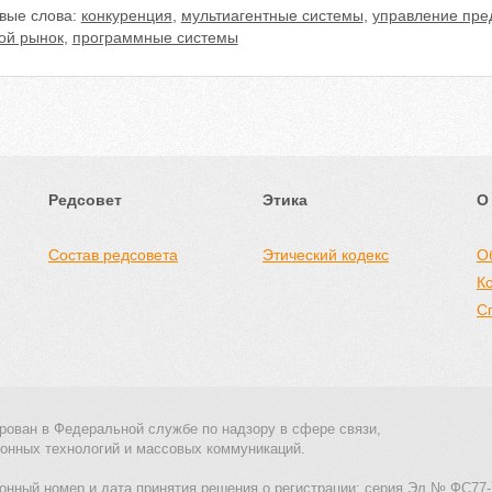
вые слова:
конкуренция
,
мультиагентные системы
,
управление пре
ой рынок
,
программные системы
Редсовет
Этика
О
Состав редсовета
Этический кодекс
О
К
С
рован в Федеральной службе по надзору в сфере связи,
онных технологий и массовых коммуникаций.
онный номер и дата принятия решения о регистрации: серия Эл № ФС77-