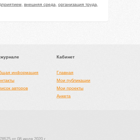
дприятием
,
внешняя среда
,
организация труда
,
 журнале
Кабинет
бщая информация
Главная
онтакты
Мои публикации
писок авторов
Мои проекты
Анкета
78575 от 08 июля 2020 г