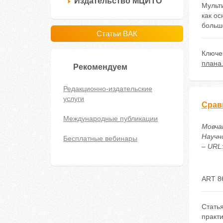
Издательство МЦИТО
Мульт
как о
больш
Статьи ВАК
Ключе
плана
Рекомендуем
Редакционно-издательские
услуги
Срав
Международные публикации
Мовча
Научн
Бесплатные вебинары
– URL:
ART 8
Стать
практ