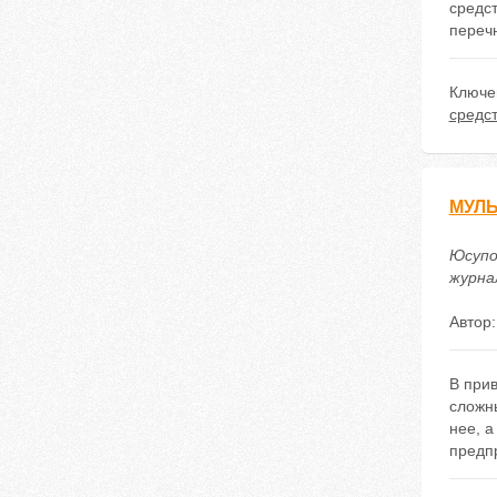
средс
перечн
Ключе
средс
МУЛ
Юсупо
журнал
Автор
В при
сложн
нее, а
предп