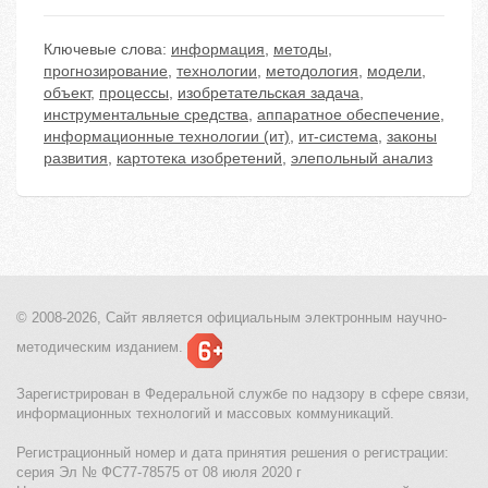
Ключевые слова:
информация
,
методы
,
прогнозирование
,
технологии
,
методология
,
модели
,
объект
,
процессы
,
изобретательская задача
,
инструментальные средства
,
аппаратное обеспечение
,
информационные технологии (ит)
,
ит-система
,
законы
развития
,
картотека изобретений
,
элепольный анализ
© 2008-2026, Сайт является
официальным электронным
научно-
методическим изданием.
Зарегистрирован в Федеральной службе по надзору в сфере связи,
информационных технологий и массовых коммуникаций.
Регистрационный номер и дата принятия решения о регистрации:
серия Эл № ФС77-78575 от 08 июля 2020 г