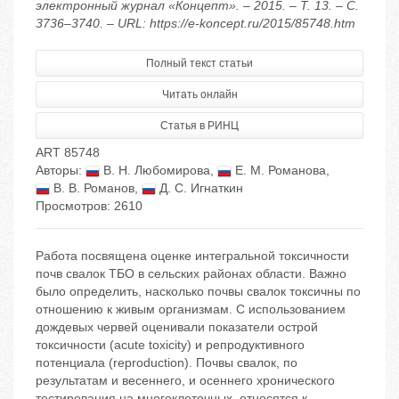
электронный журнал «Концепт». – 2015. – Т. 13. – С.
3736–3740. – URL: https://e-koncept.ru/2015/85748.htm
Полный текст статьи
Читать онлайн
Статья в РИНЦ
ART 85748
Авторы:
В. Н. Любомирова
,
Е. М. Романова
,
В. В. Романов
,
Д. С. Игнаткин
Просмотров: 2610
Работа посвящена оценке интегральной токсичности
почв свалок ТБО в сельских районах области. Важно
было определить, насколько почвы свалок токсичны по
отношению к живым организмам. С использованием
дождевых червей оценивали показатели острой
токсичности (acute toxicity) и репродуктивного
потенциала (reproduction). Почвы свалок, по
результатам и весеннего, и осеннего хронического
тестирования на многоклеточных, относятся к