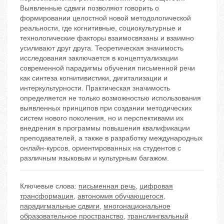
Выявленные сдвиги позволяют говорить о
формировании целостной новой методологической
реальности, где когнитивные, социокультурные и
технологические факторы взаимосвязаны и взаимно
усиливают друг друга. Теоретическая значимость
исследования заключается в концептуализации
современной парадигмы обучения письменной речи
как синтеза когнитивистики, дигитализации и
интеркультурности. Практическая значимость
определяется не только возможностью использования
выявленных принципов при создании методических
систем нового поколения, но и перспективами их
внедрения в программы повышения квалификации
преподавателей, а также в разработку международных
онлайн-курсов, ориентированных на студентов с
различным языковым и культурным багажом.
Ключевые слова:
письменная речь
,
цифровая
трансформация
,
автономия обучающегося
,
парадигмальные сдвиги
,
многонациональное
образовательное пространство
,
транслингвальный