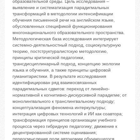
образовательной среды. Цель исследования –
выявление и систематизация парадигмальных
трансформаций в методологии интенсификации
обучения письменной речи на английском языке,
обусловленных спецификой функционирования
многонационального образовательного пространства.
Методологическая база исследования интегрирует
системно-деятельностный подход, социокультурную
теорию, постструктуралистскую методологию,
принципы критической педагогики,
трансдисциплинарный подход, концепцию экологии
языка и обучения, а также принципы цифровой
гуманитаристики. В результате исследования
идентифицирован ряд взаимосвязанных
парадигмальных сдвигов: переход от линейно-
нормативной к когнитивно-дискурсивной парадигме; от
монолингвального к транслингвальному подходу;
концептуализация феномена интеркультуры;
интеграция цифровых технологий и ИИ как соавтора;
трансформация принципов организации учебного
процесса через гибридную педагогику; движение к
децентрированной системе оценивания;
переосмысление роли автономии обучающегося.