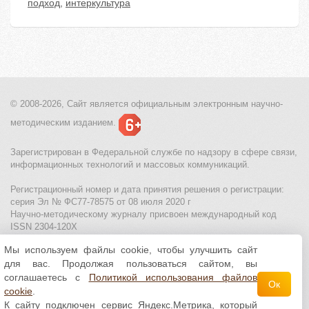
подход
,
интеркультура
© 2008-2026, Сайт является
официальным электронным
научно-
методическим изданием.
Зарегистрирован в Федеральной службе по надзору в сфере связи,
информационных технологий и массовых коммуникаций.
Регистрационный номер и дата принятия решения о регистрации:
серия Эл № ФС77-78575 от 08 июля 2020 г
Научно-методическому журналу присвоен международный код
ISSN 2304-120X
Мы используем файлы cookie, чтобы улучшить сайт
МЦИТО
|
Школьные олимпиады и онлайн конкурсы для детей
|
для вас. Продолжая пользоваться сайтом, вы
Политика использования файлов cookie
|
Политика обработки и
защиты персональных данных
соглашаетесь с
Политикой использования файлов
Ок
cookie
.
Все материалы доступны по
лицензии Creative
К сайту подключен сервис Яндекс.Метрика, который