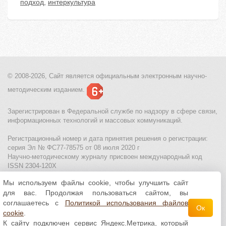
подход
,
интеркультура
© 2008-2026, Сайт является
официальным электронным
научно-
методическим изданием.
Зарегистрирован в Федеральной службе по надзору в сфере связи,
информационных технологий и массовых коммуникаций.
Регистрационный номер и дата принятия решения о регистрации:
серия Эл № ФС77-78575 от 08 июля 2020 г
Научно-методическому журналу присвоен международный код
ISSN 2304-120X
Мы используем файлы cookie, чтобы улучшить сайт
МЦИТО
|
Школьные олимпиады и онлайн конкурсы для детей
|
для вас. Продолжая пользоваться сайтом, вы
Политика использования файлов cookie
|
Политика обработки и
защиты персональных данных
соглашаетесь с
Политикой использования файлов
Ок
cookie
.
Все материалы доступны по
лицензии Creative
К сайту подключен сервис Яндекс.Метрика, который