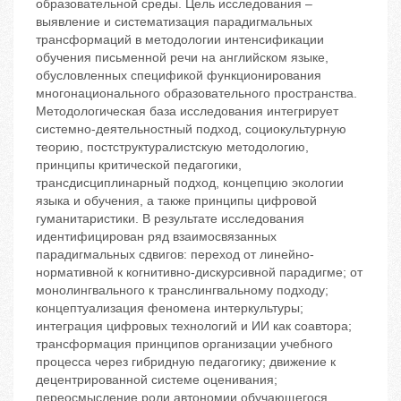
образовательной среды. Цель исследования –
выявление и систематизация парадигмальных
трансформаций в методологии интенсификации
обучения письменной речи на английском языке,
обусловленных спецификой функционирования
многонационального образовательного пространства.
Методологическая база исследования интегрирует
системно-деятельностный подход, социокультурную
теорию, постструктуралистскую методологию,
принципы критической педагогики,
трансдисциплинарный подход, концепцию экологии
языка и обучения, а также принципы цифровой
гуманитаристики. В результате исследования
идентифицирован ряд взаимосвязанных
парадигмальных сдвигов: переход от линейно-
нормативной к когнитивно-дискурсивной парадигме; от
монолингвального к транслингвальному подходу;
концептуализация феномена интеркультуры;
интеграция цифровых технологий и ИИ как соавтора;
трансформация принципов организации учебного
процесса через гибридную педагогику; движение к
децентрированной системе оценивания;
переосмысление роли автономии обучающегося.