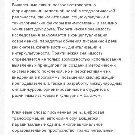
Выявленные сдвиги позволяют говорить о
формировании целостной новой методологической
реальности, где когнитивные, социокультурные и
технологические факторы взаимосвязаны и взаимно
усиливают друг друга. Теоретическая значимость
исследования заключается в концептуализации
современной парадигмы обучения письменной речи
как синтеза когнитивистики, дигитализации и
интеркультурности. Практическая значимость
определяется не только возможностью использования
выявленных принципов при создании методических
систем нового поколения, но и перспективами их
внедрения в программы повышения квалификации
преподавателей, а также в разработку международных
онлайн-курсов, ориентированных на студентов с
различным языковым и культурным багажом.
Ключевые слова:
письменная речь
,
цифровая
трансформация
,
автономия обучающегося
,
парадигмальные сдвиги
,
многонациональное
образовательное пространство
,
транслингвальный