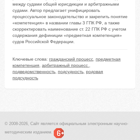
между судами общей юрисдикции и арбитражными
судами. Автор предлагает унифицировать
процессуальное законодательство и закрепить понятие
«компетенция» в названии главы 3 ГПК РФ, а также
скорректировать наименование ст. 22 ГПК РФ с учетом
содержания дефиниции «предметная компетенция»
судов Российской Федерации.
Ключевые слова:
гражданский процесс
,
предметная
компетенция
,
арбитражный процесс.
,
подведомственность
,
подсудность
,
родовая
подсудность
© 2008-2026, Сайт является
официальным электронным
научно-
методическим изданием.