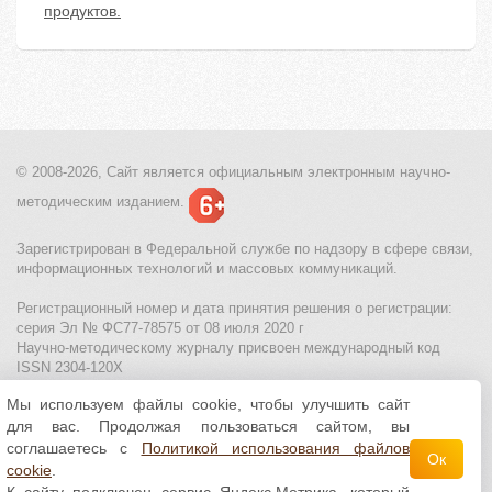
продуктов.
© 2008-2026, Сайт является
официальным электронным
научно-
методическим изданием.
Зарегистрирован в Федеральной службе по надзору в сфере связи,
информационных технологий и массовых коммуникаций.
Регистрационный номер и дата принятия решения о регистрации:
серия Эл № ФС77-78575 от 08 июля 2020 г
Научно-методическому журналу присвоен международный код
ISSN 2304-120X
Мы используем файлы cookie, чтобы улучшить сайт
МЦИТО
|
Школьные олимпиады и онлайн конкурсы для детей
|
для вас. Продолжая пользоваться сайтом, вы
Политика использования файлов cookie
|
Политика обработки и
защиты персональных данных
соглашаетесь с
Политикой использования файлов
Ок
cookie
.
Все материалы доступны по
лицензии Creative