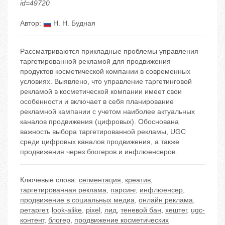
id=49720
Автор:
Н. Н. Будная
Рассматриваются прикладные проблемы управления
таргетированной рекламой для продвижения
продуктов косметической компании в современных
условиях. Выявлено, что управление таргетинговой
рекламой в косметической компании имеет свои
особенности и включает в себя планирование
рекламной кампании с учетом наиболее актуальных
каналов продвижения (цифровых). Обоснована
важность выбора таргетированной рекламы, UGC
среди цифровых каналов продвижения, а также
продвижения через блогеров и инфлюенсеров.
Ключевые слова:
сегментация
,
креатив
,
таргетированная реклама
,
парсинг
,
инфлюенсер
,
продвижение в социальных медиа
,
онлайн реклама
,
ретаргет
,
look-alike
,
pixel
,
лид
,
теневой бан
,
хештег
,
ugc-
контент
,
блогер
,
продвижение косметических