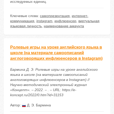
исследуемых единиц.
Ключевые слова:
самопрезентация
,
интернет-
коммуникация
,
instagram
,
инфлюенсер
,
виртуальная
языковая личность
,
наименование аккаунта
Ролевые игры на уроке английского языка в
школе (на материале самоописаний
англоговорящих инфлюенсеров в Instagram)
Бармина Д. Э. Ролевые игры на уроке английского
языка в школе (на материале самоописаний
англоговорящих инфлюенсеров в Instagram) //
Научно-методический электронный журнал
«Концепт». – 2022. – . – URL: https://e-
koncept.ru/2022/0.htm?id=31153
Автор:
Д. Э. Бармина