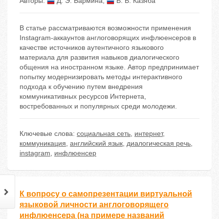
Авторы:
Д. Э. Бармина
,
В. В. Казяба
В статье рассматриваются возможности применения
Instagram-аккаунтов англоговорящих инфлюенсеров в
качестве источников аутентичного языкового
материала для развития навыков диалогического
общения на иностранном языке. Автор предпринимает
попытку модернизировать методы интерактивного
подхода к обучению путем внедрения
коммуникативных ресурсов Интернета,
востребованных и популярных среди молодежи.
Ключевые слова:
социальная сеть
,
интернет
,
коммуникация
,
английский язык
,
диалогическая речь
,
instagram
,
инфлюенсер
К вопросу о самопрезентации виртуальной
языковой личности англоговорящего
инфлюенсера (на примере названий