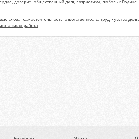
рдие, доверие, общественный долг, патриотизм, любовь к Родине.
вые слова:
самостоятельность
,
ответственность
,
труд
,
чувство долг
снительная работа
Редсовет
Этика
О