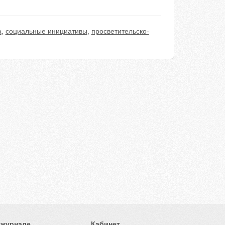
а
,
социальные инициативы
,
просветительско-
 журнале
Кабинет