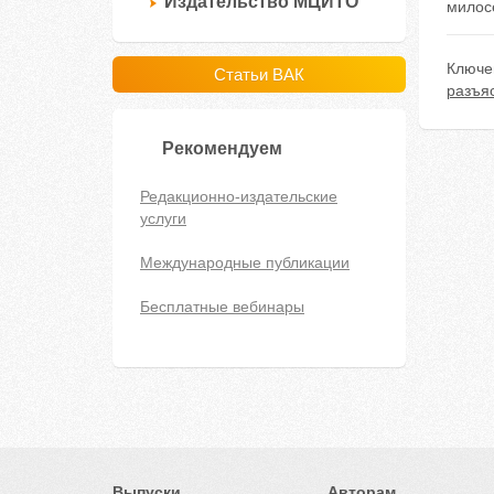
Издательство МЦИТО
милосе
Ключе
Статьи ВАК
разъя
Рекомендуем
Редакционно-издательские
услуги
Международные публикации
Бесплатные вебинары
Выпуски
Авторам