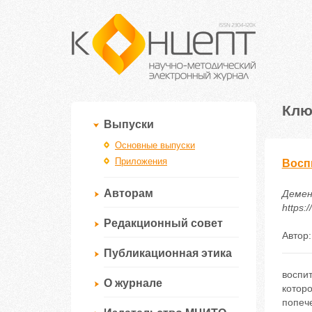
Клю
Выпуски
Основные выпуски
Приложения
Восп
Авторам
Демен
https:
Редакционный совет
Автор
Публикационная этика
воспит
О журнале
котор
попече