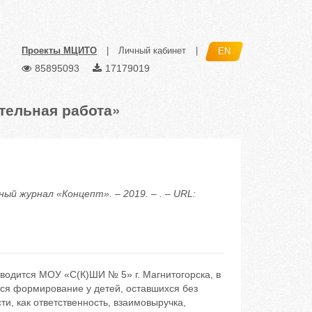
Проекты МЦИТО
|
Личный кабинет
|
EN
85895093
17179019
тельная работа»
ый журнал «Концепт». – 2019. – . – URL:
водится МОУ «С(К)ШИ № 5» г. Магнитогорска, в
тся формирование у детей, оставшихся без
и, как ответственность, взаимовыручка,