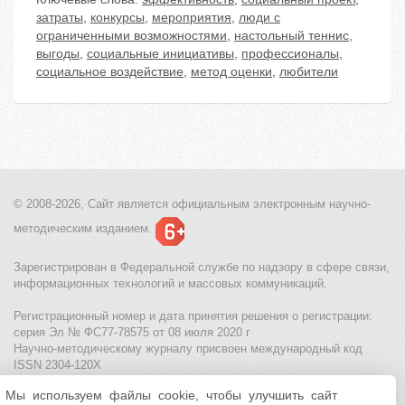
затраты
,
конкурсы
,
мероприятия
,
люди с
ограниченными возможностями
,
настольный теннис
,
выгоды
,
социальные инициативы
,
профессионалы
,
социальное воздействие
,
метод оценки
,
любители
© 2008-2026, Сайт является
официальным электронным
научно-
методическим изданием.
Зарегистрирован в Федеральной службе по надзору в сфере связи,
информационных технологий и массовых коммуникаций.
Регистрационный номер и дата принятия решения о регистрации:
серия Эл № ФС77-78575 от 08 июля 2020 г
Научно-методическому журналу присвоен международный код
ISSN 2304-120X
Мы используем файлы cookie, чтобы улучшить сайт
МЦИТО
|
Школьные олимпиады и онлайн конкурсы для детей
|