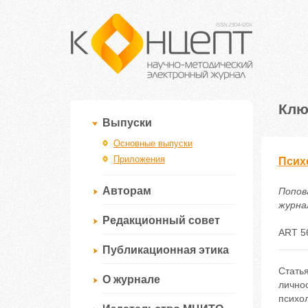
Клю
Выпуски
Основные выпуски
Приложения
Псих
Авторам
Попов
журнал
Редакционный совет
ART 5
Публикационная этика
Стать
О журнале
личнос
психо