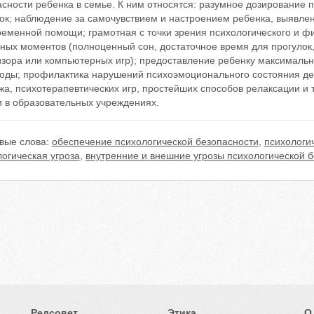
сности ребенка в семье. К ним относятся: разумное дозирование 
зок; наблюдение за самочувствием и настроением ребенка, выявле
еменной помощи; грамотная с точки зрения психологического и фи
ных моментов (полноценный сон, достаточное время для прогулок
изора или компьютерных игр); предоставление ребенку максимальн
боды; профилактика нарушений психоэмоционального состояния де
а, психотерапевтических игр, простейших способов релаксации и
и в образовательных учреждениях.
вые слова:
обеспечение психологической безопасности
,
психологи
огическая угроза
,
внутренние и внешние угрозы психологической б
Редсовет
Этика
О