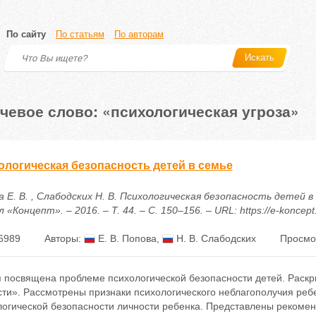
По сайту
По статьям
По авторам
Искать
чевое слово: «психологическая угроза»
ологическая безопасность детей в семье
а Е. В. , Слабодских Н. В. Психологическая безопасность детей 
 «Концепт». – 2016. – Т. 44. – С. 150–156. – URL: https://e-koncep
6989
Авторы:
Е. В. Попова
,
Н. В. Слабодских
Просмо
я посвящена проблеме психологической безопасности детей. Раскр
ти». Рассмотрены признаки психологического неблагополучия реб
логической безопасности личности ребенка. Представлены рекоме