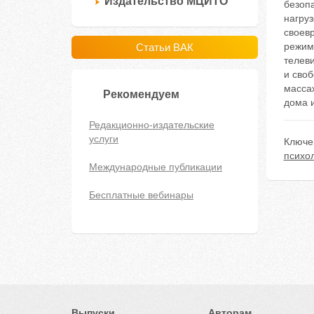
Издательство МЦИТО
безопа
нагру
своевр
режим
Статьи ВАК
телев
и сво
массаж
Рекомендуем
дома 
Редакционно-издательские
услуги
Ключе
психол
Международные публикации
Бесплатные вебинары
Выпуски
Авторам