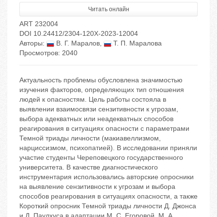
Читать онлайн
ART 232004
DOI 10.24412/2304-120X-2023-12004
Авторы:
В. Г. Маралов
,
Т. П. Маралова
Просмотров: 2040
Актуальность проблемы обусловлена значимостью
изучения факторов, определяющих тип отношения
людей к опасностям. Цель работы состояла в
выявлении взаимосвязи сензитивности к угрозам,
выбора адекватных или неадекватных способов
реагирования в ситуациях опасности с параметрами
Темной триады личности (макиавеллизмом,
нарциссизмом, психопатией). В исследовании приняли
участие студенты Череповецкого государственного
университета. В качестве диагностического
инструментария использовались авторские опросники
на выявление сензитивности к угрозам и выбора
способов реагирования в ситуациях опасности, а также
Короткий опросник Темной триады личности Д. Джонса
и Д. Паулхуса в адаптации М. С. Егоровой, М. А.