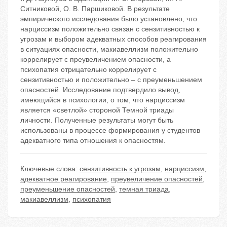
Ситниковой, О. В. Паршиковой. В результате
эмпирического исследования было установлено, что
нарциссизм положительно связан с сензитивностью к
угрозам и выбором адекватных способов реагирования
в ситуациях опасности, макиавеллизм положительно
коррелирует с преувеличением опасности, а
психопатия отрицательно коррелирует с
сензитивностью и положительно – с преуменьшением
опасностей. Исследование подтвердило вывод,
имеющийся в психологии, о том, что нарциссизм
является «светлой» стороной Темной триады
личности. Полученные результаты могут быть
использованы в процессе формирования у студентов
адекватного типа отношения к опасностям.
Ключевые слова:
сензитивность к угрозам
,
нарциссизм
,
адекватное реагирование
,
преувеличение опасностей
,
преуменьшение опасностей
,
темная триада
,
макиавеллизм
,
психопатия