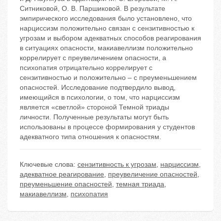
Ситниковой, О. В. Паршиковой. В результате
эмпирического исследования было установлено, что
нарциссизм положительно связан с сензитивностью к
угрозам и выбором адекватных способов реагирования
в ситуациях опасности, макиавеллизм положительно
коррелирует с преувеличением опасности, а
психопатия отрицательно коррелирует с
сензитивностью и положительно – с преуменьшением
опасностей. Исследование подтвердило вывод,
имеющийся в психологии, о том, что нарциссизм
является «светлой» стороной Темной триады
личности. Полученные результаты могут быть
использованы в процессе формирования у студентов
адекватного типа отношения к опасностям.
Ключевые слова:
сензитивность к угрозам
,
нарциссизм
,
адекватное реагирование
,
преувеличение опасностей
,
преуменьшение опасностей
,
темная триада
,
макиавеллизм
,
психопатия