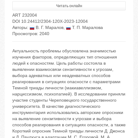
Читать онлайн
ART 232004
DOI 10.24412/2304-120X-2023-12004
Авторы:
В. Г. Маралов
,
Т. П. Маралова
Просмотров: 2040
Актуальность проблемы обусловлена значимостью
изучения факторов, определяющих тип отношения
людей к опасностям. Цель работы состояла в
выявлении взаимосвязи сензитивности к угрозам,
выбора адекватных или неадекватных способов
реагирования в ситуациях опасности с параметрами
Темной триады личности (макиавеллизмом,
нарциссизмом, психопатией). В исследовании приняли
участие студенты Череповецкого государственного
университета. В качестве диагностического
инструментария использовались авторские опросники
на выявление сензитивности к угрозам и выбора
способов реагирования в ситуациях опасности, а также
Короткий опросник Темной триады личности Д. Джонса
и Д. Паулхуса в адаптации М. С. Егоровой, М. А.