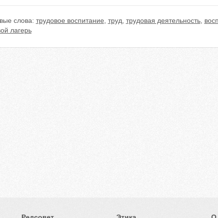
вые слова:
трудовое воспитание
,
труд
,
трудовая деятельность
,
вос
ой лагерь
Редсовет
Этика
О