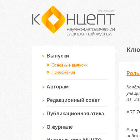
Клю
Выпуски
Основные выпуски
Приложения
Роль
Авторам
Кондр
учащих
31–33.
Редакционный совет
ART 7
Публикационная этика
О журнале
Автор
наблю