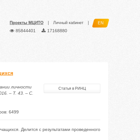
Проекты МЦИТО
|
Личный кабинет
|
EN
85844401
17168880
щихся
вании личности
Статья в РИНЦ
. – Т. 43. – С.
ов: 6499
учащихся. Делится с результатами проведенного