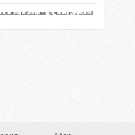
питанники
,
работа дома
,
радость труда
,
летний
 журнале
Кабинет