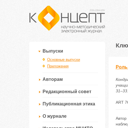
Клю
Выпуски
Основные выпуски
Приложения
Роль
Авторам
Кондр
учащих
31–33.
Редакционный совет
ART 7
Публикационная этика
О журнале
Автор
наблю