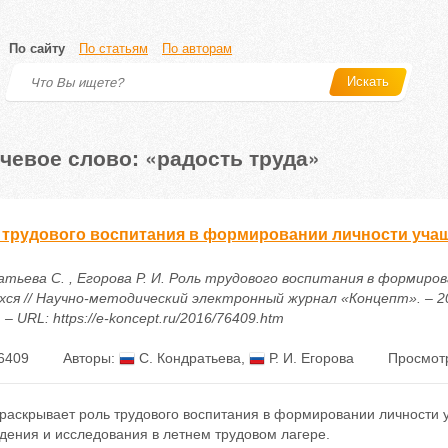
По сайту
По статьям
По авторам
Искать
чевое слово: «радость труда»
 трудового воспитания в формировании личности уча
атьева С. , Егорова Р. И. Роль трудового воспитания в формиро
ся // Научно-методический электронный журнал «Концепт». – 2016
 – URL: https://e-koncept.ru/2016/76409.htm
6409
Авторы:
С. Кондратьева
,
Р. И. Егорова
Просмотр
 раскрывает роль трудового воспитания в формировании личности 
дения и исследования в летнем трудовом лагере.