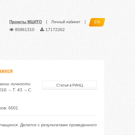
Проекты МЦИТО
|
Личный кабинет
|
EN
85861310
17172262
щихся
вании личности
Статья в РИНЦ
. – Т. 43. – С.
ов: 6501
учащихся. Делится с результатами проведенного