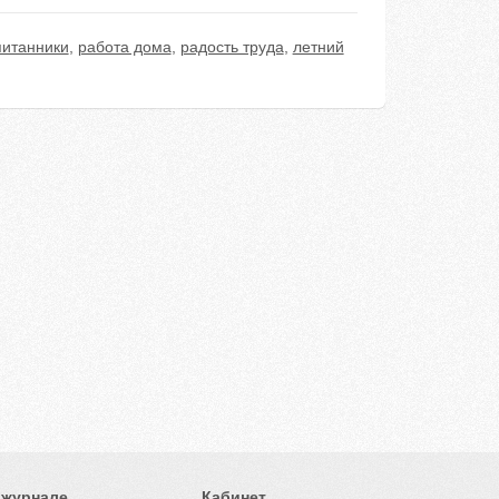
питанники
,
работа дома
,
радость труда
,
летний
 журнале
Кабинет