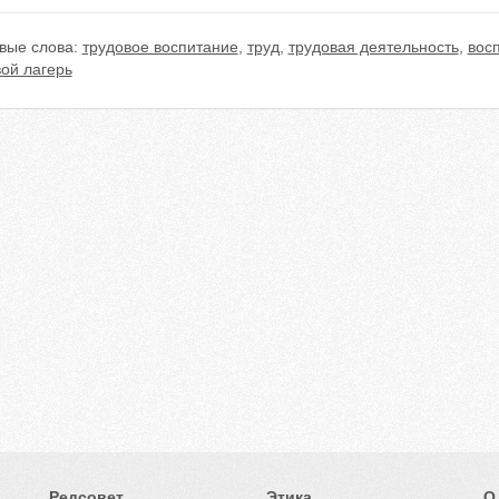
вые слова:
трудовое воспитание
,
труд
,
трудовая деятельность
,
вос
ой лагерь
Редсовет
Этика
О