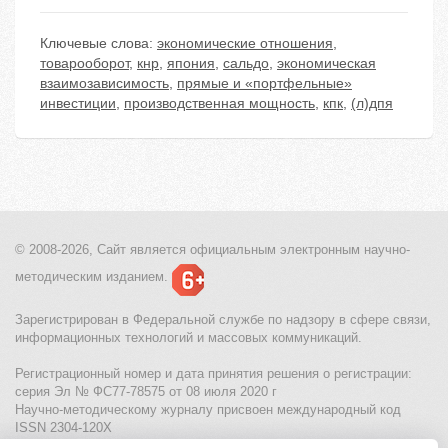
Ключевые слова:
экономические отношения
,
товарооборот
,
кнр
,
япония
,
сальдо
,
экономическая
взаимозависимость
,
прямые и «портфельные»
инвестиции
,
производственная мощность
,
кпк
,
(л)дпя
© 2008-2026, Сайт является
официальным электронным
научно-
методическим изданием.
Зарегистрирован в Федеральной службе по надзору в сфере связи,
информационных технологий и массовых коммуникаций.
Регистрационный номер и дата принятия решения о регистрации:
серия Эл № ФС77-78575 от 08 июля 2020 г
Научно-методическому журналу присвоен международный код
ISSN 2304-120X