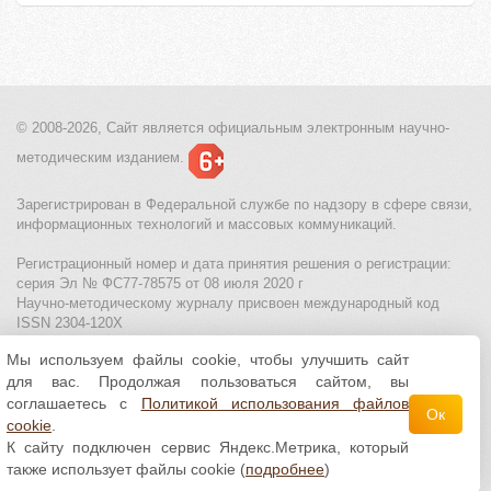
© 2008-2026, Сайт является
официальным электронным
научно-
методическим изданием.
Зарегистрирован в Федеральной службе по надзору в сфере связи,
информационных технологий и массовых коммуникаций.
Регистрационный номер и дата принятия решения о регистрации:
серия Эл № ФС77-78575 от 08 июля 2020 г
Научно-методическому журналу присвоен международный код
ISSN 2304-120X
Мы используем файлы cookie, чтобы улучшить сайт
МЦИТО
|
Школьные олимпиады и онлайн конкурсы для детей
|
для вас. Продолжая пользоваться сайтом, вы
Политика использования файлов cookie
|
Политика обработки и
защиты персональных данных
соглашаетесь с
Политикой использования файлов
Ок
cookie
.
Все материалы доступны по
лицензии Creative
К сайту подключен сервис Яндекс.Метрика, который
Commons С указанием авторства 4.0 Всемирная
.
также использует файлы cookie (
подробнее
)