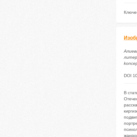
Ключе
Изоб
Алиев
литера
koncep
DOI 1
В ста
Отече
расск
киргиз
подви
портре
психол
жанро