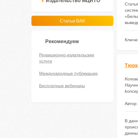
Издательство МЦИТО
Статья
систе
«Белы
Статьи ВАК
вывед
Ключе
Рекомендуем
Редакционно-издательские
услуги
Тюрк
Международные публикации
Колов
Научно
Бесплатные вебинары
koncep
Автор
В данн
проис
данны