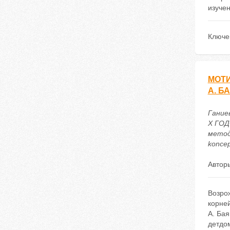
изучен
Ключе
МОТИ
А. Б
Гание
Х ГОД
методи
koncep
Автор
Возро
корне
А. Бая
детдо