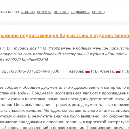
вые слова:
анализ
,
лексика
,
повесть
,
тюркизмы
,
лесков
ражение подвига женщин Киргизстана в художественно
а Р. В. , Мурадымов Н. М. Изображение подвига женщин Киргизс
туре // Научно-методический электронный журнал «Концепт». – 20
t.ru/2022/0.htm?id=32894
0.52376/978-5-907623-44-6_006
Авторы:
Р. В. Алиева
,
Н. 
тье собран и обобщен документально-художественный материал о п
ственной войны. Предметом исследования являются произведения 
азов и кончая повестями, романами последних десятилетий ведущи
станок. Цель исследования – рассмотреть документальные произве
га кыргызских женщин. Методом сопоставительного анализа опреде
тному очерку. В результате анализа было выявлено, что художест
огически правдивыми в описании героинь; в киргизской литератур
вый корпус произведений о подвиге женщин. Практические результ