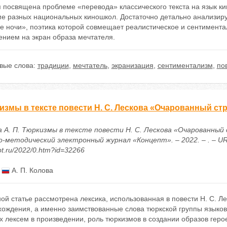
 посвящена проблеме «перевода» классического текста на язык ки
ме разных национальных киношкол. Достаточно детально анализиру
е ночи», поэтика которой совмещает реалистическое и сентимента
ением на экран образа мечтателя.
вые слова:
традиции
,
мечтатель
,
экранизация
,
сентиментализм
,
по
измы в тексте повести Н. С. Лескова «Очарованный ст
а А. П. Тюркизмы в тексте повести Н. С. Лескова «Очарованный 
-методический электронный журнал «Концепт». – 2022. – . – URL:
t.ru/2022/0.htm?id=32266
:
А. П. Колова
ой статье рассмотрена лексика, использованная в повести Н. С. Л
хождения, а именно заимствованные слова тюркской группы языков
х лексем в произведении, роль тюркизмов в создании образов гер