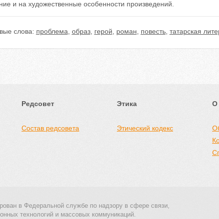
ние и на художественные особенности произведений.
вые слова:
проблема
,
образ
,
герой
,
роман
,
повесть
,
татарская лите
Редсовет
Этика
О
Состав редсовета
Этический кодекс
О
К
С
рован в Федеральной службе по надзору в сфере связи,
онных технологий и массовых коммуникаций.