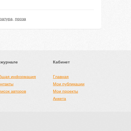
ратура
,
проза
 журнале
Кабинет
бщая информация
Главная
онтакты
Мои публикации
писок авторов
Мои проекты
Анкета