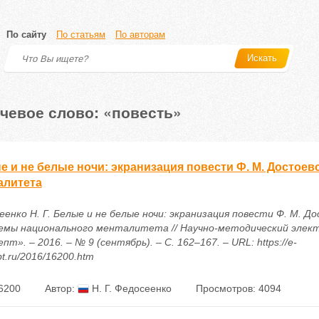
По сайту
По статьям
По авторам
Искать
чевое слово: «повесть»
е и не белые ночи: экранизация повести Ф. М. Достое
алитета
еенко Н. Г. Белые и не белые ночи: экранизация повести Ф. М. Д
емы национального менталитета // Научно-методический элек
пт». – 2016. – № 9 (сентябрь). – С. 162–167. – URL: https://e-
t.ru/2016/16200.htm
6200
Автор:
Н. Г. Федосеенко
Просмотров: 4094