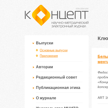
Клю
Выпуски
Основные выпуски
Приложения
Белы
мент
Авторам
Федос
Редакционный совет
пробл
«Конце
koncep
Публикационная этика
ART 1
О журнале