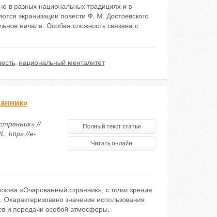
но в разных национальных традициях и в
ются экранизации повести Ф. М. Достоевского
льное начала. Особая сложность связана с
весть
,
национальный менталитет
ранник»
странник» //
Полный текст статьи
 https://e-
Читать онлайн
ескова «Очарованный странник», с точки зрения
. Охарактеризовано значение использования
оев и передачи особой атмосферы.