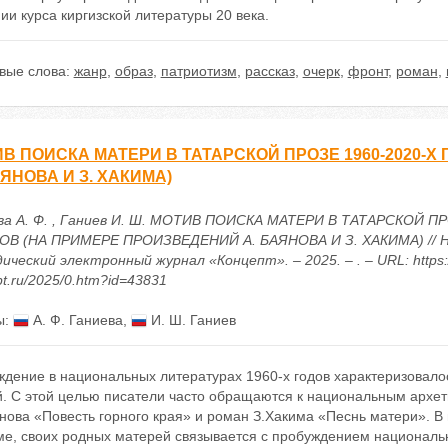
ии курса киргизской литературы 20 века.
вые слова:
жанр
,
образ
,
патриотизм
,
рассказ
,
очерк
,
фронт
,
роман
,
В ПОИСКА МАТЕРИ В ТАТАРСКОЙ ПРОЗЕ 1960-2020-Х
АЯНОВА И З. ХАКИМА)
ва А. Ф. , Ганиев И. Ш. МОТИВ ПОИСКА МАТЕРИ В ТАТАРСКОЙ ПР
ОВ (НА ПРИМЕРЕ ПРОИЗВЕДЕНИЙ А. БАЯНОВА И З. ХАКИМА) // Н
ческий электронный журнал «Концепт». – 2025. – . – URL: https:/
t.ru/2025/0.htm?id=43831
ы:
А. Ф. Ганиева
,
И. Ш. Ганиев
ждение в национальных литературах 1960-х годов характеризовал
й. С этой целью писатели часто обращаются к национальным архет
нова «Повесть горного края» и роман З.Хакима «Песнь матери». В
ме, своих родных матерей связывается с пробуждением национальн