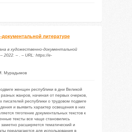
-документальной литературе
тана в художественно-документальной
22. – . – URL: https://e-
М. Мурадымов
одвиге женщин республики в дни Великой
разных жанров, начиная от первых очерков,
х писателей республики о трудовом подвиге
дения и выявить характер освещения в них
ляется тяготение документальных текстов к
венные тексты все чаще становились
е заметно расширяется тематический и
аты предлагаются для использования в