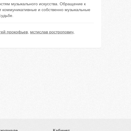
стям музыкального искусства. Обращение к
ют коммуникативные и собственно музыкальные
судьбе.
гей прокофьев
,
мстислав ростропович
,
 журнале
Кабинет