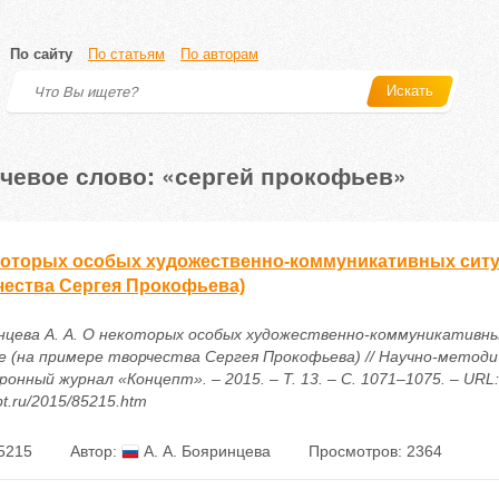
По сайту
По статьям
По авторам
Искать
чевое слово: «сергей прокофьев»
которых особых художественно-коммуникативных ситу
чества Сергея Прокофьева)
нцева А. А. О некоторых особых художественно-коммуникативны
е (на примере творчества Сергея Прокофьева) // Научно-методи
онный журнал «Концепт». – 2015. – Т. 13. – С. 1071–1075. – URL: h
t.ru/2015/85215.htm
5215
Автор:
А. А. Бояринцева
Просмотров: 2364