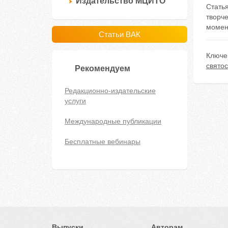
Издательство МЦИТО
Стать
творч
момент
Статьи ВАК
Ключе
святос
Рекомендуем
Редакционно-издательские
услуги
Международные публикации
Бесплатные вебинары
Выпуски
Авторам