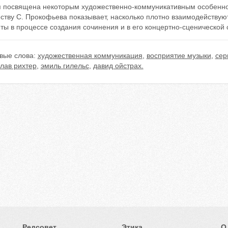
я посвящена некоторым художественно-коммуникативным особенно
еству С. Прокофьева показывает, насколько плотно взаимодейству
ы в процессе создания сочинения и в его концертно-сценической 
вые слова:
художественная коммуникация
,
восприятие музыки
,
сер
лав рихтер
,
эмиль гилельс
,
давид ойстрах.
Редсовет
Этика
О