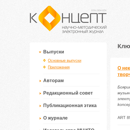
Клю
Выпуски
Основные выпуски
Приложения
О не
твор
Авторам
Бояри
Редакционный совет
музык
электр
koncep
Публикационная этика
ART 8
О журнале