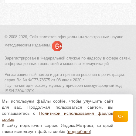
© 2008-2026, Сайт является
официальным электронным
научно-
методическим изданием.
Зарегистрирован в Федеральной службе по надзору в сфере связи,
информационных технологий и массовых коммуникаций.
Регистрационный номер и дата принятия решения о регистрации:
серия Эл № ФС77-78575 от 08 июля 2020 г
Научно-методическому журналу присвоен международный код
ISSN 2304-120X
Мы используем файлы cookie, чтобы улучшить сайт
МЦИТО
|
Школьные олимпиады и онлайн конкурсы для детей
|
для вас. Продолжая пользоваться сайтом, вы
Политика использования файлов cookie
|
Политика обработки и
защиты персональных данных
соглашаетесь с
Политикой использования файлов
Ок
cookie
.
Все материалы доступны по
лицензии Creative
К сайту подключен сервис Яндекс.Метрика, который
Commons С указанием авторства 4.0 Всемирная
.
также использует файлы cookie (
подробнее
)