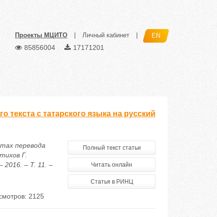
Проекты МЦИТО
|
Личный кабинет
|
EN
85856004
17171201
о текста с татарского языка на русский
ктах перевода
Полный текст статьи
тихов Г.
016. – Т. 11. –
Читать онлайн
Статья в РИНЦ
смотров: 2125