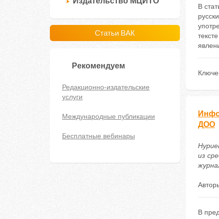
Издательство МЦИТО
В стат
русски
употр
Статьи ВАК
тексте
явлени
Рекомендуем
Ключе
Редакционно-издательские
услуги
Инфо
Международные публикации
ДОО
Бесплатные вебинары
Нурие
из ср
журнал
Автор
В пре