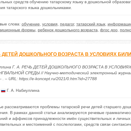
ельных средств обучению татарскому языку в дошкольной образова
ия татарского языка дошкольниками.
вые слова:
обучение
,
условия
,
педагог
,
татарский язык
,
информацио
диционные формы
,
ребенок дошкольного возраста
,
фгос доо
,
полн
 ДЕТЕЙ ДОШКОЛЬНОГО ВОЗРАСТА В УСЛОВИЯХ БИЛ
ллина Г. А. РЕЧЬ ДЕТЕЙ ДОШКОЛЬНОГО ВОЗРАСТА В УСЛОВИЯ
ГВАЛЬНОЙ СРЕДЫ // Научно-методический электронный журнал
– . – URL: https://e-koncept.ru/2021/0.htm?id=27788
:
Г. А. Набиуллина
ье рассматриваются проблемы татарской речи детей старшего дошко
ычия. В рамках данной статьи анализируются речевые грамматиче
аний и аффиксов принадлежности имён существительных и личных 
вительных и местоимений с послелогами, средств связи синтаксич