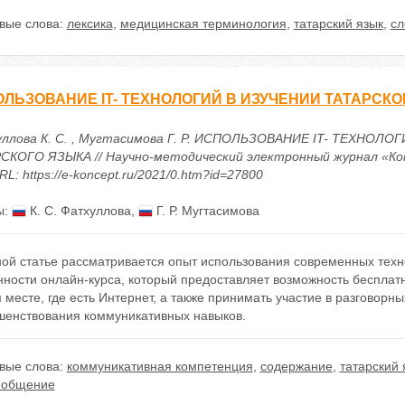
вые слова:
лексика
,
медицинская терминология
,
татарский язык
,
сл
ЛЬЗОВАНИЕ IT- ТЕХНОЛОГИЙ В ИЗУЧЕНИИ ТАТАРСКО
ллова К. С. , Мугтасимова Г. Р. ИСПОЛЬЗОВАНИЕ IT- ТЕХНОЛО
СКОГО ЯЗЫКА // Научно-методический электронный журнал «Кон
URL: https://e-koncept.ru/2021/0.htm?id=27800
ы:
К. С. Фатхуллова
,
Г. Р. Мугтасимова
ой статье рассматривается опыт использования современных техно
ности онлайн-курса, который предоставляет возможность бесплатн
месте, где есть Интернет, а также принимать участие в разговорн
шенствования коммуникативных навыков.
вые слова:
коммуникативная компетенция
,
содержание
,
татарский 
 общение