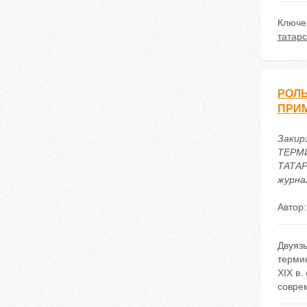
Ключе
татарс
РОЛЬ
ПРИМ
Закир
ТЕРМ
ТАТАР
журнал
Автор
Двуяз
термин
XIX в
совре