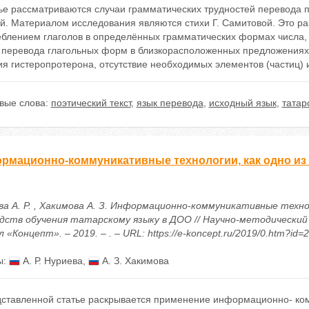
ье рассматриваются случаи грамматических трудностей перевода по
й. Материалом исследования являются стихи Г. Самитовой. Это ра
еблением глаголов в определённых грамматических формах числа, 
 перевода глагольных форм в близкорасположенных предложениях, 
я гистеропротерона, отсутствие необходимых элементов (частиц) и
вые слова:
поэтический текст
,
язык перевода
,
исходный язык
,
татар
рмационно-коммуникативные технологии, как одно из 
ва А. Р. , Хакимова А. З. Информационно-коммуникативные техно
едств обучения татарскому языку в ДОО // Научно-методически
 «Концепт». – 2019. – . – URL: https://e-koncept.ru/2019/0.htm?id=
ы:
А. Р. Нуриева
,
А. З. Хакимова
дставленной статье раскрывается применение информационно- ком