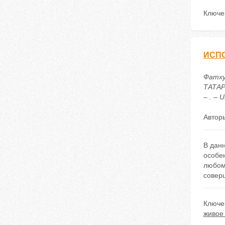
Ключе
ИСПО
Фатху
ТАТАР
– . – 
Автор
В данн
особен
любом 
совер
Ключе
живое