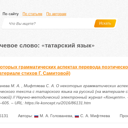
По сайту
По статьям
По авторам
Искать
чевое слово: «татарский язык»
оторых грамматических аспектах перевода поэтическог
атериале стихов Г. Самитовой)
анева М. А. , Мифтяева С. А. О некоторых грамматических аспе
ческого текста с татарского языка на русский (на материале с
овой) // Научно-методический электронный журнал «Концепт». – 2
–605. – URL: https://e-koncept.ru/2016/86131.htm
6131
Авторы:
М. А. Голованева
,
С. А. Мифтяева
Про