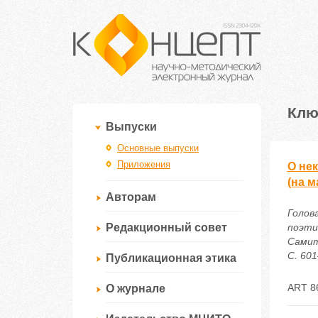
Клю
Выпуски
Основные выпуски
Приложения
О нек
(на м
Авторам
Голов
Редакционный совет
поэти
Самит
С. 601
Публикационная этика
ART 8
О журнале