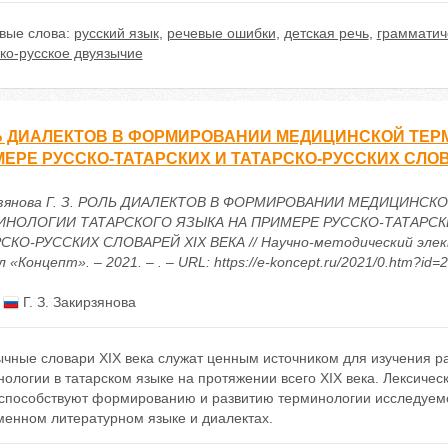
вые слова:
русский язык
,
речевые ошибки
,
детская речь
,
грамматич
ко-русское двуязычие
 ДИАЛЕКТОВ В ФОРМИРОВАНИИ МЕДИЦИНСКОЙ ТЕР
ЕРЕ РУССКО-ТАТАРСКИХ И ТАТАРСКО-РУССКИХ СЛОВ
зянова Г. З. РОЛЬ ДИАЛЕКТОВ В ФОРМИРОВАНИИ МЕДИЦИНСК
ИНОЛОГИИ ТАТАРСКОГО ЯЗЫКА НА ПРИМЕРЕ РУССКО-ТАТАРСК
СКО-РУССКИХ СЛОВАРЕЙ XIX ВЕКА // Научно-методический эле
 «Концепт». – 2021. – . – URL: https://e-koncept.ru/2021/0.htm?id=
:
Г. З. Закирзянова
ычные словари ХIX века служат ценным источником для изучения р
ологии в татарском языке на протяжении всего XIX века. Лексичес
. способствуют формированию и развитию терминологии исследуем
менном литературном языке и диалектах.