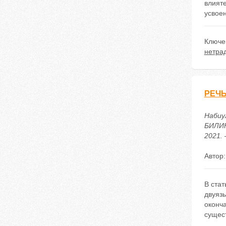
влият
усвоен
Ключе
нетра
РЕЧЬ
Набиу
БИЛИН
2021. 
Автор
В стат
двуяз
оконч
сущест