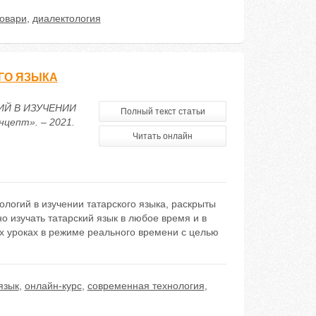
овари
,
диалектология
ГО ЯЗЫКА
ГИЙ В ИЗУЧЕНИИ
Полный текст статьи
цепт». – 2021.
Читать онлайн
логий в изучении татарского языка, раскрыты
о изучать татарский язык в любое время и в
ых уроках в режиме реального времени с целью
язык
,
онлайн-курс
,
современная технология
,