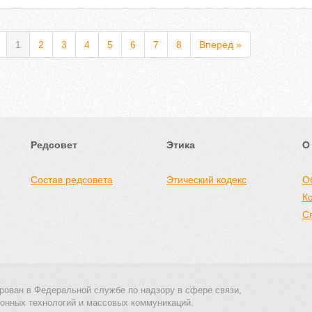
1
2
3
4
5
6
7
8
Вперед »
Редсовет
Этика
О
Состав редсовета
Этический кодекс
О
К
С
рован в Федеральной службе по надзору в сфере связи,
онных технологий и массовых коммуникаций.