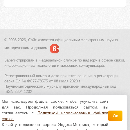
© 2008-2026, Сайт является
официальным электронным
научно-
методическим изданием.
Зарегистрирован в Федеральной службе по надзору в сфере связи,
информационных технологий и массовых коммуникаций.
Регистрационный номер и дата принятия решения о регистрации:
серия Эл № ФС77-78575 от 08 июля 2020 г
Научно-методическому журналу присвоен международный код
ISSN 2304-120X
Мы используем файлы cookie, чтобы улучшить сайт
МЦИТО
|
Школьные олимпиады и онлайн конкурсы для детей
|
для вас. Продолжая пользоваться сайтом, вы
Политика использования файлов cookie
|
Политика обработки и
защиты персональных данных
соглашаетесь с
Политикой использования файлов
Ок
cookie
.
Все материалы доступны по
лицензии Creative
К сайту подключен сервис Яндекс.Метрика, который
Commons С указанием авторства 4.0 Всемирная
.