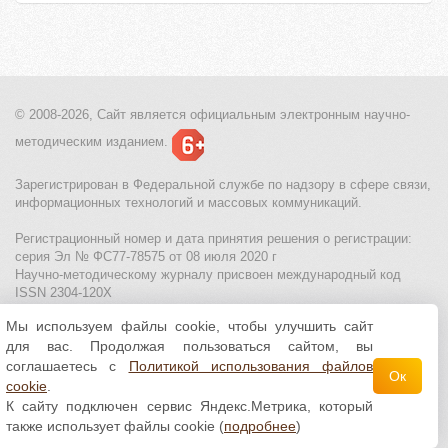
© 2008-2026, Сайт является
официальным электронным
научно-
методическим изданием.
Зарегистрирован в Федеральной службе по надзору в сфере связи,
информационных технологий и массовых коммуникаций.
Регистрационный номер и дата принятия решения о регистрации:
серия Эл № ФС77-78575 от 08 июля 2020 г
Научно-методическому журналу присвоен международный код
ISSN 2304-120X
Мы используем файлы cookie, чтобы улучшить сайт
МЦИТО
|
Школьные олимпиады и онлайн конкурсы для детей
|
для вас. Продолжая пользоваться сайтом, вы
Политика использования файлов cookie
|
Политика обработки и
защиты персональных данных
соглашаетесь с
Политикой использования файлов
Ок
cookie
.
Все материалы доступны по
лицензии Creative
К сайту подключен сервис Яндекс.Метрика, который
Commons С указанием авторства 4.0 Всемирная
.
также использует файлы cookie (
подробнее
)