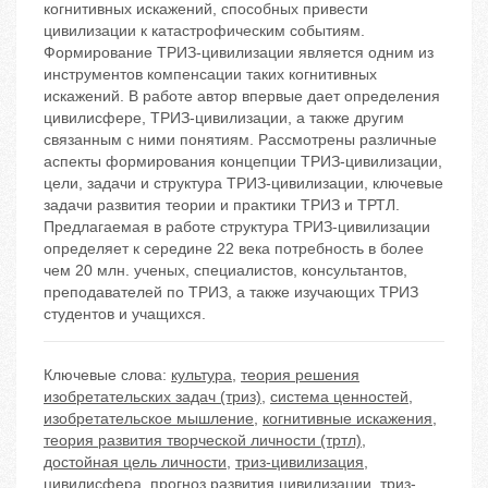
когнитивных искажений, способных привести
цивилизации к катастрофическим событиям.
Формирование ТРИЗ-цивилизации является одним из
инструментов компенсации таких когнитивных
искажений. В работе автор впервые дает определения
цивилисфере, ТРИЗ-цивилизации, а также другим
связанным с ними понятиям. Рассмотрены различные
аспекты формирования концепции ТРИЗ-цивилизации,
цели, задачи и структура ТРИЗ-цивилизации, ключевые
задачи развития теории и практики ТРИЗ и ТРТЛ.
Предлагаемая в работе структура ТРИЗ-цивилизации
определяет к середине 22 века потребность в более
чем 20 млн. ученых, специалистов, консультантов,
преподавателей по ТРИЗ, а также изучающих ТРИЗ
студентов и учащихся.
Ключевые слова:
культура
,
теория решения
изобретательских задач (триз)
,
система ценностей
,
изобретательское мышление
,
когнитивные искажения
,
теория развития творческой личности (тртл)
,
достойная цель личности
,
триз-цивилизация
,
цивилисфера
,
прогноз развития цивилизации
,
триз-