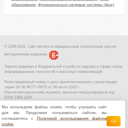
образование
,
функционально-целевые системы (фцс)
© 2008-2026, Сайт является
официальным электронным
научно-
методическим изданием.
Зарегистрирован в Федеральной службе по надзору в сфере связи,
информационных технологий и массовых коммуникаций.
Регистрационный номер и дата принятия решения о регистрации:
серия Эл № ФС77-78575 от 08 июля 2020 г
Научно-методическому журналу присвоен международный код
ISSN 2304-120X
Мы используем файлы cookie, чтобы улучшить сайт
МЦИТО
|
Школьные олимпиады и онлайн конкурсы для детей
|
для вас. Продолжая пользоваться сайтом, вы
Политика использования файлов cookie
|
Политика обработки и
защиты персональных данных
соглашаетесь с
Политикой использования файлов
Ок
cookie
.