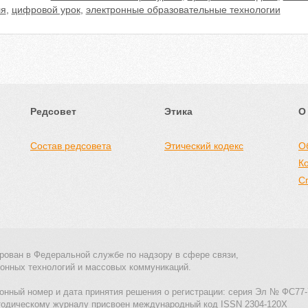
ля
,
цифровой урок
,
электронные образовательные технологии
Редсовет
Этика
О
Состав редсовета
Этический кодекс
О
К
С
рован в Федеральной службе по надзору в сфере связи,
онных технологий и массовых коммуникаций.
онный номер и дата принятия решения о регистрации: серия Эл № ФС77-
тодическому журналу присвоен международный код ISSN 2304-120X