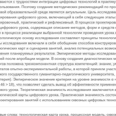
ваются с трудностями интеграции цифровых технологий в практику
пользования. Поэтому создание методических рекомендаций по про
вой образовательной среде является актуальным. Цель исследова
тирования цифрового урока, включающей в себя следующие этапы: 
тировочный, практический и рефлексивный. В процессе проектиров
цифрового урока, содержащая описание методов, форм и средств 
м в процессе реализации выбранной технологии проведения урока 
ологическую основу исследования составляют принципы технологич
ы исследования включали в себя обобщение способов конструиров
огических карт и сценариев занятий, анализ потенциальных возмо
жения планируемых результатов. Эмпирическое методы исследовани
лей после апробации модели. В основу создания диагностических 
гов положена трехкомпонентная структура компетенций: знание, у
татов опытно-экспериментальной работы, в которой приняли участ
кого государственного гуманитарно-педагогического университета
терия). Эмпирическое значение критерия на уровне значимости α 
 46 > 18), что позволяет сделать вывод об эффективности примен
вого урока. Теоретическая значимость исследования заключается 
огической карты цифрового урока. Практическая значимость состо
роектирования занятий с использованием сквозных цифровых техно
вые слова:
технологическая карта урока
,
процессная модель
,
сквоз