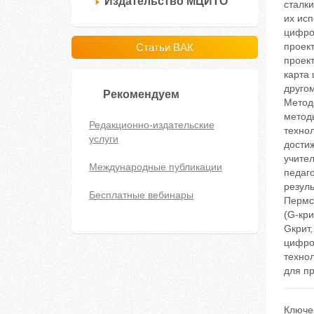
Издательство МЦИТО
сталки
их ис
цифро
проек
Статьи ВАК
проек
карта 
друго
Рекомендуем
Метод
метод
Редакционно-издательские
технол
услуги
дости
учите
Международные публикации
педаго
резуль
Бесплатные вебинары
Пермс
(G-кри
Gкрит,
цифро
технол
для п
Ключе