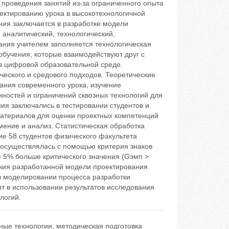
 проведения занятий из-за ограниченного опыта
ектированию урока в высокотехнологичной
ния заключается в разработке модели
аналитический, технологический,
ания учителем заполняется технологическая
обучения, которые взаимодействуют друг с
в цифровой образовательной среде.
еского и средового подходов. Теоретические
ания современного урока, изучение
жностей и ограничений сквозных технологий для
я заключались в тестировании студентов и
материалов для оценки проектных компетенций
мение и анализ. Статистическая обработка
ие 58 студентов физического факультета
, осуществлялась с помощью критерия знаков
= 5% больше критического значения (Gэмп >
ения разработанной модели проектирования
в моделировании процесса разработки
ит в использовании результатов исследования
логий.
ные технологии
,
методическая подготовка