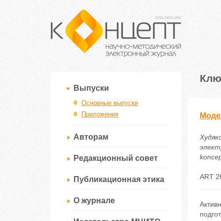
Клю
Выпуски
Основные выпуски
Приложения
Моде
Авторам
Худяк
электр
koncep
Редакционный совет
ART 2
Публикационная этика
О журнале
Актив
подгот