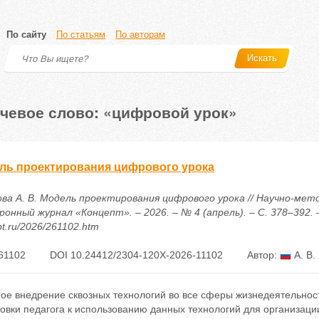
По сайту
По статьям
По авторам
Искать
чевое слово: «цифровой урок»
ль проектирования цифрового урока
ова А. В. Модель проектирования цифрового урока // Научно-мет
онный журнал «Концепт». – 2026. – № 4 (апрель). – С. 378–392. – 
t.ru/2026/261102.htm
61102
DOI 10.24412/2304-120X-2026-11102
Автор:
А. В.
ное внедрение сквозных технологий во все сферы жизнедеятельн
овки педагога к использованию данных технологий для организаци