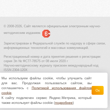
© 2008-2026, Сайт является
официальным электронным
научно-
методическим изданием.
Зарегистрирован в Федеральной службе по надзору в сфере связи,
информационных технологий и массовых коммуникаций.
Регистрационный номер и дата принятия решения о регистрации:
серия Эл № ФС77-78575 от 08 июля 2020 г
Научно-методическому журналу присвоен международный код
ISSN 2304-120X
Мы используем файлы cookie, чтобы улучшить сайт
МЦИТО
|
Школьные олимпиады и онлайн конкурсы для детей
|
для вас. Продолжая пользоваться сайтом, вы
Политика использования файлов cookie
|
Политика обработки и
защиты персональных данных
соглашаетесь с
Политикой использования файлов
Ок
cookie
.
Все материалы доступны по
лицензии Creative
К сайту подключен сервис Яндекс.Метрика, который
Commons С указанием авторства 4.0 Всемирная
.
также использует файлы cookie (
подробнее
)