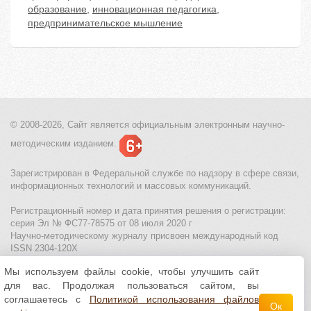
образование
,
инновационная педагогика
,
предпринимательское мышление
© 2008-2026, Сайт является
официальным электронным
научно-
методическим изданием.
Зарегистрирован в Федеральной службе по надзору в сфере связи,
информационных технологий и массовых коммуникаций.
Регистрационный номер и дата принятия решения о регистрации:
серия Эл № ФС77-78575 от 08 июля 2020 г
Научно-методическому журналу присвоен международный код
ISSN 2304-120X
Мы используем файлы cookie, чтобы улучшить сайт
МЦИТО
|
Школьные олимпиады и онлайн конкурсы для детей
|
для вас. Продолжая пользоваться сайтом, вы
Политика использования файлов cookie
|
Политика обработки и
защиты персональных данных
соглашаетесь с
Политикой использования файлов
Ок