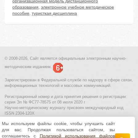
организационная модель дистанционного
образования
,
электронное учебное методическое
пособие
,
туристкая дисциплина
© 2008-2026, Сайт является
официальным электронным
научно-
методическим изданием.
Зарегистрирован в Федеральной службе по надзору в сфере связи,
информационных технологий и массовых коммуникаций.
Регистрационный номер и дата принятия решения о регистрации:
серия Эл № ФС77-78575 от 08 июля 2020 г
Научно-методическому журналу присвоен международный код
ISSN 2304-120X
Мы используем файлы cookie, чтобы улучшить сайт
МЦИТО
|
Школьные олимпиады и онлайн конкурсы для детей
|
для вас. Продолжая пользоваться сайтом, вы
Политика использования файлов cookie
|
Политика обработки и
защиты персональных данных
соглашаетесь с
Политикой использования файлов