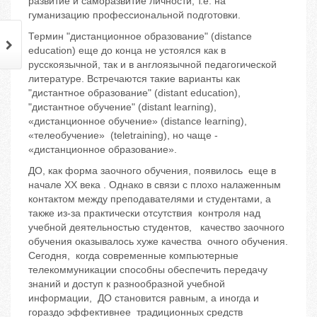
развитие и саморазвитие личности, т.е. на
гуманизацию профессиональной подготовки.
Термин "дистанционное образование" (distance
education) еще до конца не устоялся как в
русскоязычной, так и в англоязычной педагогической
литературе. Встречаются такие варианты как
"дистантное образование" (distant education),
"дистантное обучение" (distant learning),
«дистанционное обучение» (distance learning),
«телеобучение» (teletraining), но чаще -
«дистанционное образование».
ДО, как форма заочного обучения, появилось еще в
начале XX века . Однако в связи с плохо налаженным
контактом между преподавателями и студентами, а
также из-за практически отсутствия контроля над
учебной деятельностью студентов, качество заочного
обучения оказывалось хуже качества очного обучения.
Сегодня, когда современные компьютерные
телекоммуникации способны обеспечить передачу
знаний и доступ к разнообразной учебной
информации, ДО становится равным, а иногда и
гораздо эффективнее традиционных средств