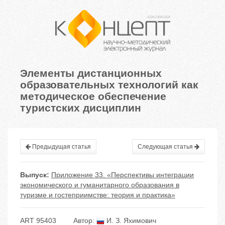
Элементы дистанционных
образовательных технологий как
методическое обеспечение
туристских дисциплин
Предыдущая статья
Следующая статья
Выпуск:
Приложение 33. «Перспективы интеграции
экономического и гуманитарного образования в
туризме и гостеприимстве: теория и практика»
ART 95403
Автор:
И. З. Яхимович