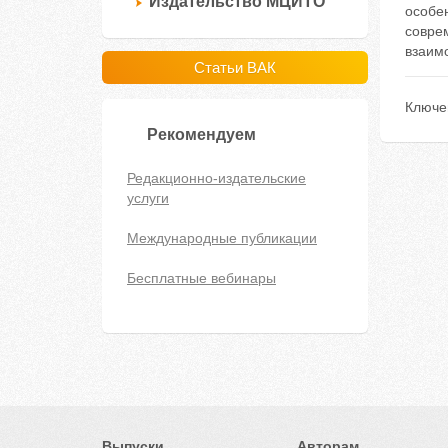
Издательство МЦИТО
особе
совре
взаим
Статьи ВАК
Ключе
Рекомендуем
Редакционно-издательские
услуги
Международные публикации
Бесплатные вебинары
Выпуски
Авторам