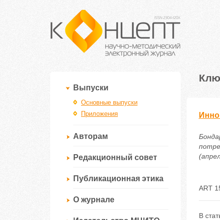
Клю
Выпуски
Основные выпуски
Приложения
Инно
Авторам
Бонда
потре
(апрел
Редакционный совет
Публикационная этика
ART 1
О журнале
В ста