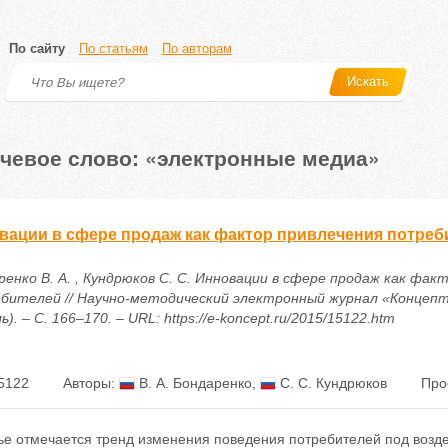
По сайту
По статьям
По авторам
Искать
чевое слово: «электронные медиа»
вации в сфере продаж как фактор привлечения потреб
ренко В. А. , Кундрюков С. С. Инновации в сфере продаж как фак
бителей // Научно-методический электронный журнал «Концепт»
ь). – С. 166–170. – URL: https://e-koncept.ru/2015/15122.htm
5122
Авторы:
В. А. Бондаренко
,
С. С. Кундрюков
Про
тье отмечается тренд изменения поведения потребителей под возд