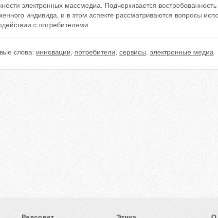
нности электронных массмедиа. Подчеркивается востребованност
менного индивида, и в этом аспекте рассматриваются вопросы ис
одействии с потребителями.
вые слова:
инновации
,
потребители
,
сервисы
,
электронные медиа
Редсовет
Этика
О