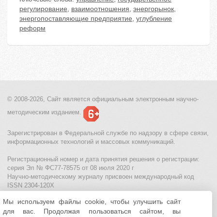
регулирование
,
взаимоотношения
,
энергорынок
,
энергопоставляющие предприятие
,
углубление
реформ
© 2008-2026, Сайт является
официальным электронным
научно-
методическим изданием.
Зарегистрирован в Федеральной службе по надзору в сфере связи,
информационных технологий и массовых коммуникаций.
Регистрационный номер и дата принятия решения о регистрации:
серия Эл № ФС77-78575 от 08 июля 2020 г
Научно-методическому журналу присвоен международный код
ISSN 2304-120X
Мы используем файлы cookie, чтобы улучшить сайт
МЦИТО
|
Школьные олимпиады и онлайн конкурсы для детей
|
для вас. Продолжая пользоваться сайтом, вы
Политика использования файлов cookie
|
Политика обработки и