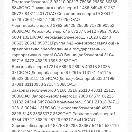
Полтаваоблэнерго13 92210 90317 78036 29850 86888
8846ОАО Прикарпатьеоблэнерго1 1456 54945 51257
05727 84811 4017ОАО Севастопольэнерго19 36412
5728 73637 04347 40022 0258ОАО
Черниговоблэнерго3 3962 56425 25638 71728 90352
9809ОАО Херсоноблэнерго45 87237 86412 7952 78916
6804 18210ОАО Черкасыоблэнерго11 71623 02140
08623 20642 893731Группа №2 –энергопоставляющие
предприятияс преобладанием государственных
корпоративных прав1ОАО Винницаоблэнерго4 8104
89716 6472 46825 7395 3982ОАО
Волыньоблэнерго17214 68926 28925 40315 81035
3713ОАО Днепроблэнерго28 02615 113131 451145
86529 356113 1954ОАО Донецкоблэнерго553337195
37081 81113938 27134 3065ОАО
Закарпатьеоблэнерго3 9166 0216 25118 46011 22123
8006ОАО Запорожьеоблэнерго10 7389 04574 08226
01132 24344 5497ОАО Крымэнерго1 9361 21918 34711
02818 00244 1318ОАО Николаевоблэнерго46 4935
2828 5145 38585077 3629ОАО Тернопольоблэнерго1
8754 79727 56825 98726 09217 64410ОАО
Харьковоблэнерго12 88753 82295 33367 54154 534110
88011ОАО Хмельницкоблэнерго6 30010 6116 5005