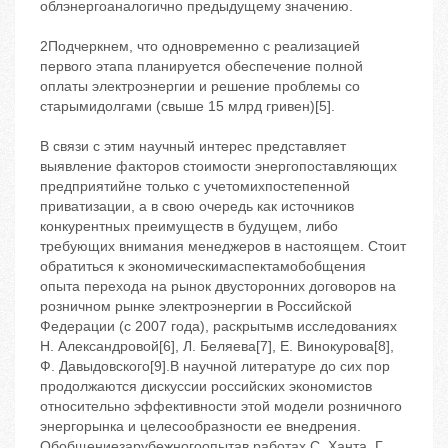
облэнергоаналогично предыдущему значению.
2Подчеркнем, что одновременно с реализацией
первого этапа планируется обеспечение полной
оплаты электроэнергии и решение проблемы со
старымидолгами (свыше 15 млрд гривен)[5].
В связи с этим научный интерес представляет
выявление факторов стоимости энергопоставляющих
предприятийне только с учетомихпостепенной
приватизации, а в свою очередь как источников
конкурентных преимуществ в будущем, либо
требующих внимания менеджеров в настоящем. Стоит
обратиться к экономическимаспектамобобщения
опыта перехода на рынок двусторонних договоров на
розничном рынке электроэнергии в Российской
Федерации (с 2007 года), раскрытымв исследованиях
Н. Александровой[6], Л. Беляева[7], Е. Винокурова[8],
Ф. Давыдовского[9].В научной литературе до сих пор
продолжаются дискуссии российских экономистов
относительно эффективности этой модели розничного
энергорынка и целесообразности ее внедрения.
Обобщениезарубежногоопытав работах С. Ханта, Г.