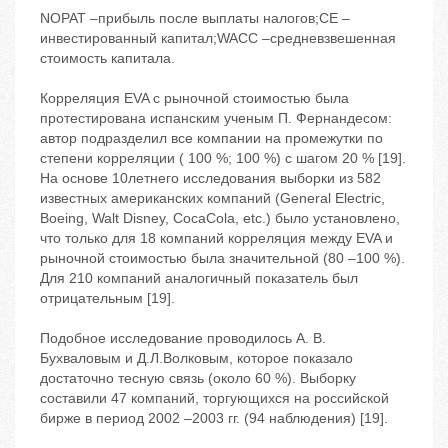
NOPAT –прибыль после выплаты налогов;CE –
инвестированный капитал;WACC –средневзвешенная
стоимость капитала.
Корреляция EVA с рыночной стоимостью была
протестирована испанским ученым П. Фернандесом:
автор подразделил все компании на промежутки по
степени корреляции ( 100 %; 100 %) с шагом 20 % [19].
На основе 10летнего исследования выборки из 582
известных американских компаний (General Electric,
Boeing, Walt Disney, CocaCola, etc.) было установлено,
что только для 18 компаний корреляция между EVA и
рыночной стоимостью была значительной (80 –100 %).
Для 210 компаний аналогичный показатель был
отрицательным [19].
Подобное исследование проводилось А. В.
Бухваловым и Д.Л.Волковым, которое показало
достаточно тесную связь (около 60 %). Выборку
составили 47 компаний, торгующихся на российской
бирже в период 2002 –2003 гг. (94 наблюдения) [19].