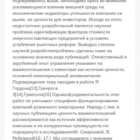
подчеркивалось выше, необходимо брать во внимание
усиливающееся влияние внешней среды на
экономические индикаторы успешности компании на
рынке, ее ценности для инвесторов. Исходя из этого,
недостаточно разработанной является научная
проблема идентификации факторов стоимости
энергопоставляющих предприятий в условиях
углубления рыночных реформ. Выводыо степени
научной разработкипроблемы сделаны нами на
основании анализа ряда публикаций. Отечественный и
зарубежный опыт управления указывает на
взаимоотношения с клиентами как источник ценности,
основной нематериальный активкомпании.
Подтверждение тому находим в работе Я.
Гордона[13],Гренроса
3[14],Гумесона[15].Однакофундаментальность этих
работ не учитывает специфики функционирования
компаний розничного энергорынка. Наряду с тем, в
научных публикациях ценность взаимоотношений
рассматривается как источник эффективности
компании и ее конкурентных преимуществ,что
подчеркнуто в исследованияхМ. Смирновой, В.
Ребязиной[16, 17.]. Мы соглашаемся с мнением