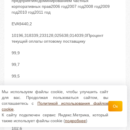
предприятиясдоминированием частных
корпоративных прав2006 год2007 год2008 год2009
год2010 год2011 год
EVA9440,2
10196,318339,233128,025638,014039,0Процент
текущей оплаты оптовому поставщику
99,9
99,7
99,5
99,3
Мы используем файлы cookie, чтобы улучшить сайт
для вас. Продолжая пользоваться сайтом, вы
98,7
соглашаетесь с
Политикой использования файлов
Ок
cookie
.
100,0Уровеньсбора средств потребителей
К сайту подключен сервис Яндекс.Метрика, который
электроэнергии
также использует файлы cookie (
подробнее
)
102,6