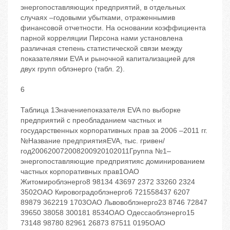
энергопоставляющих предприятий, в отдельных
случаях –годовыми убытками, отраженнымив
финансовой отчетности. На основании коэффициента
парной корреляции Пирсона нами установлена
различная степень статистической связи между
показателями EVA и рыночной капитализацией для
двух групп облэнерго (табл. 2).
6
Таблица 1Значениепоказателя EVA по выборке
предприятий с преобладанием частных и
государственных корпоративных прав за 2006 –2011 гг.
№Название предприятияEVA, тыс. гривен/
год200620072008200920102011Группа №1–
энергопоставляющие предприятияс доминированием
частных корпоративных прав1ОАО
Житомироблэнерго8 98134 43697 2372 33260 2324
3502ОАО Кировоградоблэнерго6 721558437 6207
89879 362219 1703ОАО Львовоблэнерго23 8746 72847
39650 38058 300181 8534ОАО Одессаоблэнерго15
73148 98780 82961 26873 87511 0195ОАО