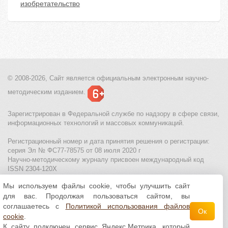
изобретательство
© 2008-2026, Сайт является
официальным электронным
научно-
методическим изданием.
Зарегистрирован в Федеральной службе по надзору в сфере связи,
информационных технологий и массовых коммуникаций.
Регистрационный номер и дата принятия решения о регистрации:
серия Эл № ФС77-78575 от 08 июля 2020 г
Научно-методическому журналу присвоен международный код
ISSN 2304-120X
Мы используем файлы cookie, чтобы улучшить сайт
МЦИТО
|
Школьные олимпиады и онлайн конкурсы для детей
|
для вас. Продолжая пользоваться сайтом, вы
Политика использования файлов cookie
|
Политика обработки и
защиты персональных данных
соглашаетесь с
Политикой использования файлов
Ок
cookie
.
Все материалы доступны по
лицензии Creative
К сайту подключен сервис Яндекс.Метрика, который