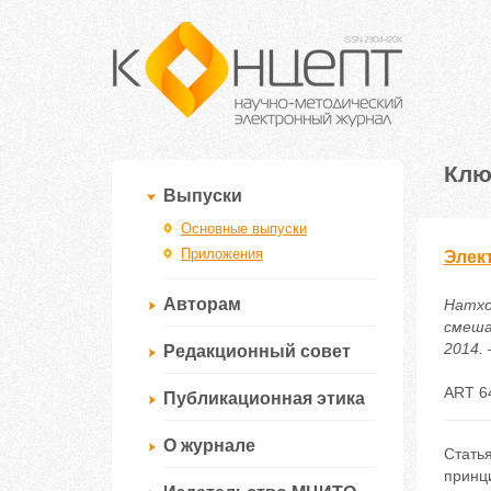
Клю
Выпуски
Основные выпуски
Приложения
Элек
Авторам
Натхо
смеша
2014. 
Редакционный совет
ART 6
Публикационная этика
О журнале
Стать
принц