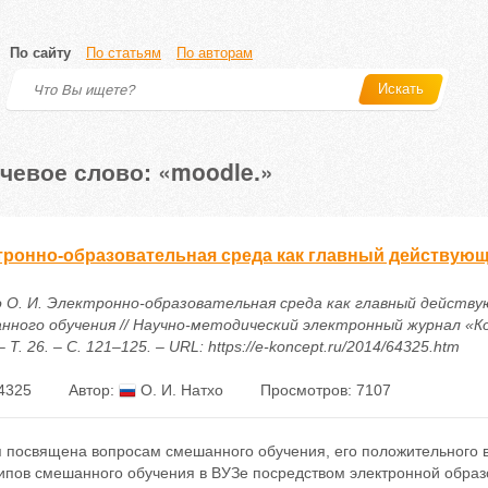
По сайту
По статьям
По авторам
Искать
чевое слово: «moodle.»
тронно-образовательная среда как главный действую
 О. И. Электронно-образовательная среда как главный действ
нного обучения // Научно-методический электронный журнал «К
– Т. 26. – С. 121–125. – URL: https://e-koncept.ru/2014/64325.htm
4325
Автор:
О. И. Натхо
Просмотров: 7107
я посвящена вопросам смешанного обучения, его положительного 
ипов смешанного обучения в ВУЗе посредством электронной образ