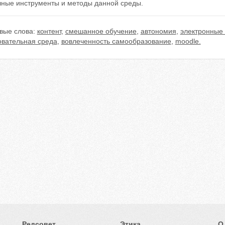
чные инструменты и методы данной среды.
вые слова:
контент
,
смешанное обучение
,
автономия
,
электронные
овательная среда
,
вовлеченность самообразование
,
moodle.
Редсовет
Этика
О