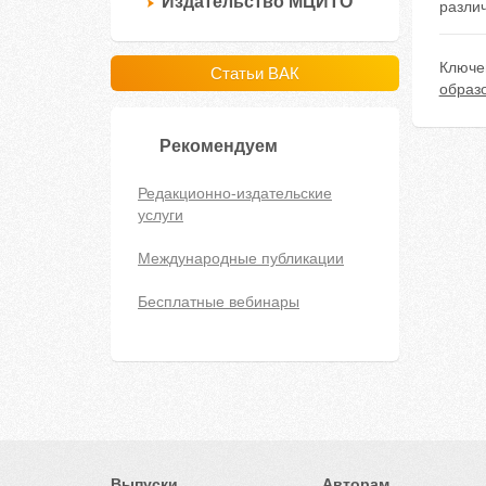
Издательство МЦИТО
разли
Ключе
Статьи ВАК
образ
Рекомендуем
Редакционно-издательские
услуги
Международные публикации
Бесплатные вебинары
Выпуски
Авторам