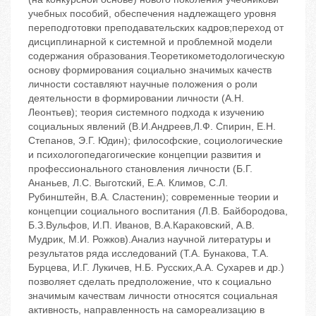
учебных пособий, обеспечения надлежащего уровня
переподготовки преподавательских кадров;переход от
дисциплинарной к системной и проблемной модели
содержания образования.Теоретикометодологическую
основу формирования социально значимых качеств
личности составляют научные положения о роли
деятельности в формировании личности (А.Н.
Леонтьев); теория системного подхода к изучению
социальных явлений (В.И.Андреев,Л.Ф. Спирин, Е.Н.
Степанов, Э.Г. Юдин); философские, социологические
и психологопедагогические концепции развития и
профессионального становления личности (Б.Г.
Ананьев, Л.С. Выготский, Е.А. Климов, С.Л.
Рубинштейн, В.А. Сластенин); современные теории и
концепции социального воспитания (Л.В. Байбородова,
Б.З.Вульфов, И.П. Иванов, В.А.Караковский, А.В.
Мудрик, М.И. Рожков).Анализ научной литературы и
результатов ряда исследований (Т.А. Бунакова, Т.А.
Бурцева, И.Г. Лукичев, Н.Б. Русских,А.А. Сухарев и др.)
позволяет сделать предположение, что к социально
значимым качествам личности относятся социальная
активность, направленность на самореализацию в