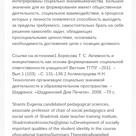
интегрированы социально значимыекачества. Большое
значение для их формирования имеют общественная
деятельность, социальное взаимодействие, в процессе
которых у личности появляется способность выходить
за пределы требуемого, самостоятельно брать на себя
решение какихлибо задач, обладающих
просоциальными ценностями, осознавать
необходимость достижения цели с позиции должного.
Ссылки на источники1.Борисова Т. С. Активность и
инициативность как основа формирования социальной
ответственности учащихся// Вестник ТГПУ. –2011. –
Вып.1 (103). –С. 131–136.2.Колмагорцева Н.Н.
Технология организации социально значимой
деятельности в образовательном пространстве. –
Шадринск: «Шадринский Дом Печати», 2008. –70 с.
Shants Evgenia,candidateof pedagogical sciences,
associate professor of chair of social pedagogics and
social work of Shadrinsk state teacher training institute,
Shadrinsksokrovische@glstar.ruDevelopment of socially
important qualities of the student identity in the course
ofvocational trainingSummary.Theoreticallyapplied