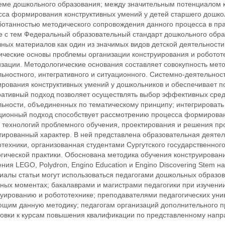
теме дошкольного образования; между значительным потенциалом к
сса формирования конструктивных умений у детей старшего дошкол
ботанностью методического сопровождения данного процесса в пра
е с тем Федеральный образовательный стандарт дошкольного обра
ных материалов как один из значимых видов детской деятельности
ические основы проблемы организации конструирования и роботот
зации. Методологические основания составляет совокупность мето
ьностного, интегративного и ситуационного. Системно-деятельнос
рования конструктивных умений у дошкольников и обеспечивает п
ративный подход позволяет осуществлять выбор эффективных сред
льности, объединенных по тематическому принципу; интегрировать
ционный подход способствует рассмотрению процесса формирован
 технологий проблемного обучения, проектирования и решения пр
тированный характер. В ней представлена образовательная деятел
техники, организованная студентами Сургутского государственного
гической практики. Обоснована методика обучения конструирован
ния LEGO, Polydron, Engino Education и Engino Discovering Stem н
алы статьи могут использоваться педагогами дошкольных образова
ных моментах; бакалаврами и магистрами педагогики при изучени
руированию и робототехнике; преподавателями педагогических уни
ющим данную методику; педагогам организаций дополнительного п
товки к курсам повышения квалификации по представленному напр