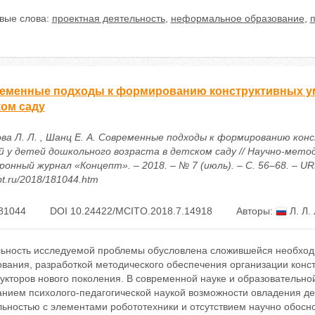
вые слова:
проектная деятельность
,
неформальное образование
,
п
еменные подходы к формированию конструктивных уме
ком саду
ва Л. Л. , Шанц Е. А. Современные подходы к формированию ко
й у детей дошкольного возраста в детском саду // Научно-мето
онный журнал «Концепт». – 2018. – № 7 (июль). – С. 56–68. – URL:
t.ru/2018/181044.htm
81044
DOI 10.24422/MCITO.2018.7.14918
Авторы:
Л. Л.
льность исследуемой проблемы обусловлена сложившейся необхо
ования, разработкой методического обеспечения организации конс
укторов нового поколения. В современной науке и образовательно
анием психолого-педагогической наукой возможности овладения де
льностью с элементами робототехники и отсутствием научно обосн