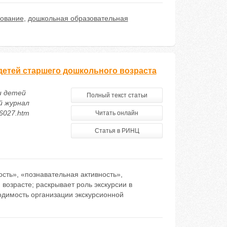
рование
,
дошкольная образовательная
детей старшего дошкольного возраста
и детей
Полный текст статьи
й журнал
76027.htm
Читать онлайн
Статья в РИНЦ
ость», «познавательная активность»,
возрасте; раскрывает роль экскурсии в
одимость организации экскурсионной