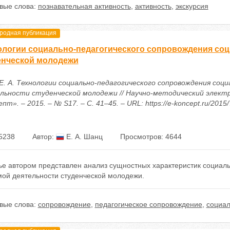
вые слова:
познавательная активность
,
активность
,
экскурсия
одная публикация
ологии социально-педагогического сопровождения со
енческой молодежи
Е. А. Технологии социально-педагогического сопровождения соци
льности студенческой молодежи // Научно-методический элект
пт». – 2015. – № S17. – С. 41–45. – URL: https://e-koncept.ru/2015
5238
Автор:
Е. А. Шанц
Просмотров: 4644
тье автором представлен анализ сущностных характеристик социал
мой деятельности студенческой молодежи.
вые слова:
сопровождение
,
педагогическое сопровождение
,
социал