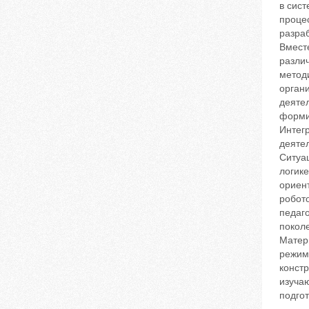
в сис
проце
разра
Вмест
различ
метод
органи
деятел
форми
Интег
деяте
Ситуа
логике
ориен
робото
педаго
поколе
Матери
режим
конст
изуча
подго