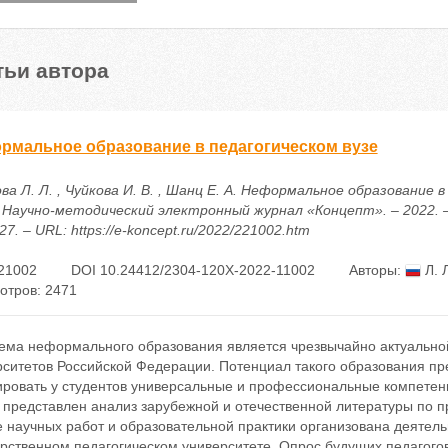
тьи автора
рмальное образование в педагогическом вузе
а Л. Л. , Чуйкова И. В. , Шанц Е. А. Неформальное образование 
/ Научно-методический электронный журнал «Концепт». – 2022. –
27. – URL: https://e-koncept.ru/2022/221002.htm
21002
DOI 10.24412/2304-120X-2022-11002
Авторы:
Л. 
отров: 2471
ема неформального образования является чрезвычайно актуальной 
ситетов Российской Федерации. Потенциал такого образования пр
ровать у студентов универсальные и профессиональные компетенц
е представлен анализ зарубежной и отечественной литературы по 
е научных работ и образовательной практики организована деятел
рственном педагогическом университете. Опрос будущих педагогов