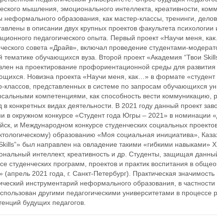
ческого мышления, эмоционального интеллекта, креативности, ком
 неформального образования, как мастер-классы, тренинги, дело
авлены в описании двух крупных проектов факультета психологии и
ационного педагогического опыта. Первый проект «Научи меня, к
нческого совета «Драйв», включал проведение студентами-модерат
 тематике обучающихся вуза. Второй проект «Академия “Твои Skill
влен на проектирование профориентационной среды для развития
щихся. Новизна проекта «Научи меня, как…» в формате «студент –
р-классов, представленных в системе по запросам обучающихся ун
рсальными компетенциями, как способность вести коммуникацию, р
 в конкретных видах деятельности. В 2021 году данный проект за
и в окружном конкурсе «Студент года Югры – 2021» в номинации «
йск, и Международном конкурсе студенческих социальных проекто
тологическому) образованию «Моя социальная инициатива», Казахс
Skills”» был направлен на овладение такими «гибкими навыками» X
нальный интеллект, креативность и др. Студенты, защищая данный
се студенческих программ, проектов и практик воспитания в обще
 (апрель 2021 года, г. Санкт-Петербург). Практическая значимость 
ический инструментарий неформального образования, в частности 
использован другими педагогическими университетами в процессе
тенций будущих педагогов.