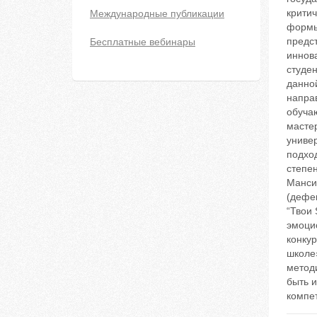
крити
Международные публикации
формы
предст
Бесплатные вебинары
иннов
студе
данной
напра
обучаю
масте
униве
подход
степен
Манси
(дефек
“Твои 
эмоцио
конкур
школе»
метод
быть 
компе