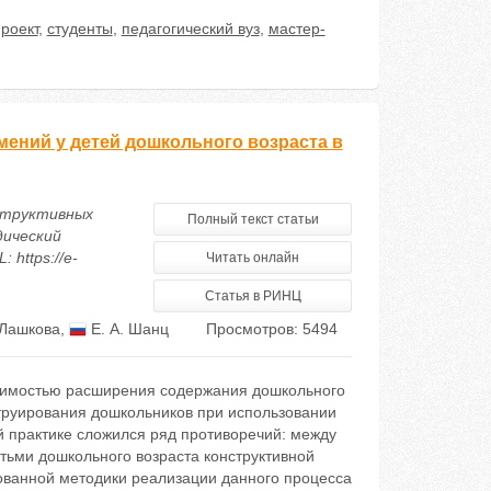
роект
,
студенты
,
педагогический вуз
,
мастер-
ний у детей дошкольного возраста в
нструктивных
Полный текст статьи
дический
 https://e-
Читать онлайн
Статья в РИНЦ
 Лашкова
,
Е. А. Шанц
Просмотров: 5494
димостью расширения содержания дошкольного
труирования дошкольников при использовании
й практике сложился ряд противоречий: между
тьми дошкольного возраста конструктивной
ованной методики реализации данного процесса