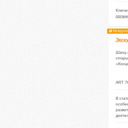
Ключе
орган
Междунар
Экск
Шанц 
старш
«Конце
ART 7
В стат
особен
разви
деяте