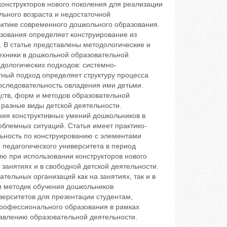
онструкторов нового поколения для реализации
ьного возраста и недостаточной
ктике современного дошкольного образования.
зования определяет конструирование из
. В статье представлены методологические и
ехники в дошкольной образовательной
дологических подходов: системно-
тный подход определяет структуру процесса
оследовательность овладения ими детьми.
ств, форм и методов образовательной
 разные виды детской деятельности.
ия конструктивных умений дошкольников в
облемных ситуаций. Статья имеет практико-
ьность по конструированию с элементами
 педагогического университета в период
ию при использовании конструкторов нового
а занятиях и в свободной детской деятельности.
тельных организаций как на занятиях, так и в
и методик обучения дошкольников
верситетов для презентации студентам,
рофессионального образования в рамках
авлению образовательной деятельности.