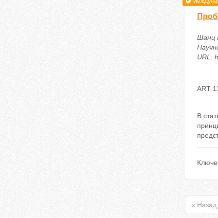
Междунар
Проб
Шанц 
Научн
URL: h
ART 1
В ста
принц
предст
Ключе
« Назад