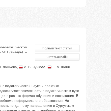
в педагогическом
Полный текст статьи
 № 1 (январь). –
Читать онлайн
Л. Лашкова
,
И. В. Чуйкова
,
Е. А. Шанц
в педагогической науке и практике
едоставляет возможности в педагогическом вузе
ии в разных формах обучения и воспитания. В
проблеме неформального образования. На
ьность по данному направлению в Сургутском
 позволил выявить их потребность в развитии