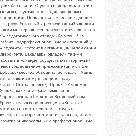
муникабельности. Студенты предложили такие
вые игры, круглые столы. Данные формы
 педагогики. Цель статьи – описание данного
ак…», разработанный и реализованный членами
орами мастер-классов для заинтересованных в
s”» педагогического отряда «Клюква» был
 гибких надпрофессиональных компетенций у
 студенту» состоит в организации целой серии
иверситета. Бакалавры овладели такими
аботать в команде, осуществлять творческий
воевал общественное признание (диплом 1-й
Добровольческое объединение года», г. Ханты-
в по инклюзивному и специальному
тан, г. Петропавловск). Проект «Академия
XI века, как критическое мышление,
 проект, заняли I место во Всероссийском
образовательных организациях «Вожатые –
материалов статьи состоит в том, что
конспекты конкретных мастер-классов, может
 развития универсальных и профессиональных