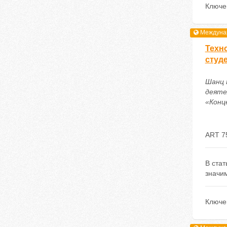
Ключе
Междунар
Техн
студ
Шанц 
деяте
«Конце
ART 7
В ста
значи
Ключе