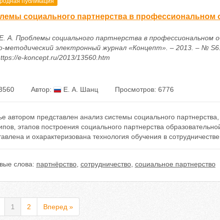
одная публикация
лемы социального партнерства в профессиональном 
Е. А. Проблемы социального партнерства в профессиональном об
о-методический электронный журнал «Концепт». – 2013. – № S6. 
ttps://e-koncept.ru/2013/13560.htm
3560
Автор:
Е. А. Шанц
Просмотров: 6776
тье автором представлен анализ системы социального партнерства
ипов, этапов построения социального партнерства образовательно
авлена и охарактеризована технология обучения в сотрудничестве
вые слова:
партнёрство
,
сотрудничество
,
социальное партнерство
1
2
Вперед »