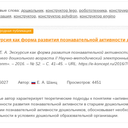
вые слова:
дошкольник
,
конструктор lego
,
робототехника
,
конструи
изация
,
конструктор
,
конструктор polydron
,
конструктор engino
одная публикация
урсия как форма развития познавательной активности 
Е. А. Экскурсия как форма развития познавательной активност
его дошкольного возраста // Научно-методический электронны
пт». – 2016. – № S2. – С. 41–45. – URL: https://e-koncept.ru/2016/
6027
Автор:
Е. А. Шанц
Просмотров: 4451
ье автор характеризует теоретические подходы к понятиям «активн
ности развития познавательной активности в старшем дошкольном 
тии познавательной активности дошкольников, обосновывает необх
льности в условиях дошкольной образовательной организации.