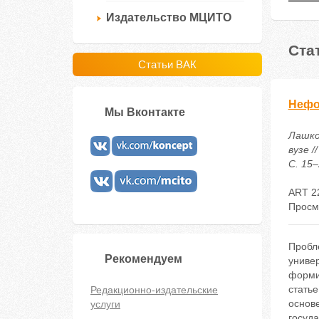
Издательство МЦИТО
Ста
Статьи ВАК
Нефо
Мы Вконтакте
Лашков
вузе /
С. 15–
ART 2
Просм
Пробл
Рекомендуем
универ
форми
стать
Редакционно-издательские
основ
услуги
госуда