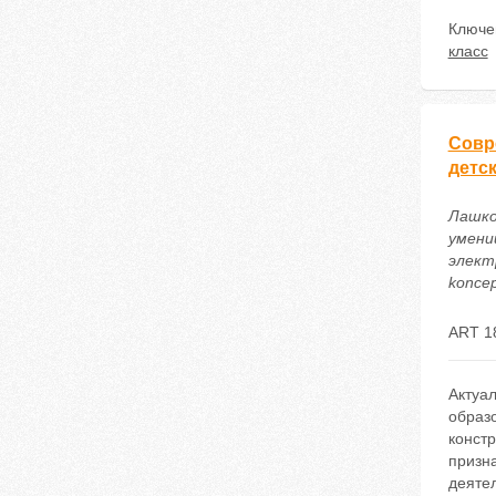
Ключе
класс
Совр
детс
Лашко
умени
электр
koncep
ART 1
Актуа
образ
констр
призн
деяте