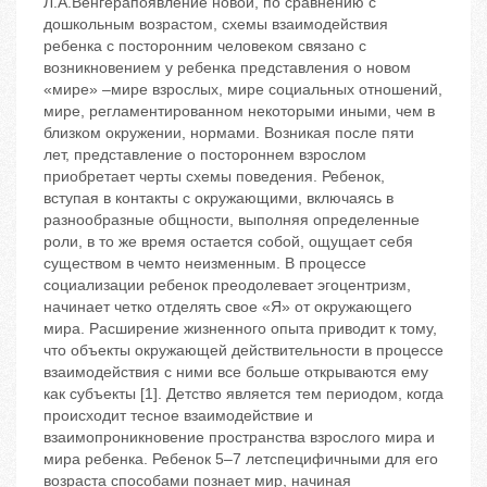
Л.А.Венгерапоявление новой, по сравнению с
дошкольным возрастом, схемы взаимодействия
ребенка с посторонним человеком связано с
возникновением у ребенка представления о новом
«мире» –мире взрослых, мире социальных отношений,
мире, регламентированном некоторыми иными, чем в
близком окружении, нормами. Возникая после пяти
лет, представление о постороннем взрослом
приобретает черты схемы поведения. Ребенок,
вступая в контакты с окружающими, включаясь в
разнообразные общности, выполняя определенные
роли, в то же время остается собой, ощущает себя
существом в чемто неизменным. В процессе
социализации ребенок преодолевает эгоцентризм,
начинает четко отделять свое «Я» от окружающего
мира. Расширение жизненного опыта приводит к тому,
что объекты окружающей действительности в процессе
взаимодействия с ними все больше открываются ему
как субъекты [1]. Детство является тем периодом, когда
происходит тесное взаимодействие и
взаимопроникновение пространства взрослого мира и
мира ребенка. Ребенок 5–7 летспецифичными для его
возраста способами познает мир, начиная