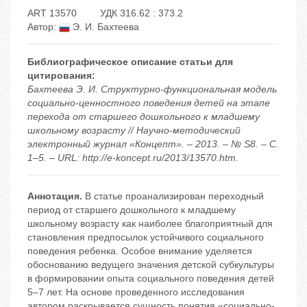
ART 13570
УДК 316.62 : 373.2
Автор:
Э. И. Бахтеева
Библиографическое описание статьи для
цитирования:
Бахтеева Э. И. Структурно-функциональная модель
социально-ценностного поведения детей на этапе
перехода от старшего дошкольного к младшему
школьному возрасту // Научно-методический
электронный журнал «Концепт». – 2013. – № S8. – С.
1–5. – URL: http://e-koncept.ru/2013/13570.htm.
Аннотация.
В статье проанализирован переходный
период от старшего дошкольного к младшему
школьному возрасту как наиболее благоприятный для
становления предпосылок устойчивого социального
поведения ребенка. Особое внимание уделяется
обоснованию ведущего значения детской субкультуры
в формировании опыта социального поведения детей
5–7 лет. На основе проведенного исследования
автором раскрывается сущность понятия «социально-