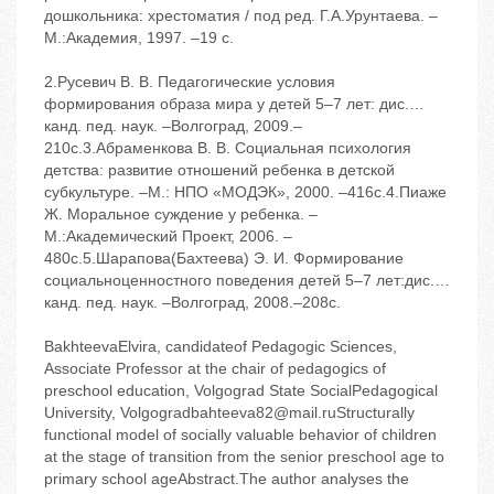
дошкольника: хрестоматия / под ред. Г.А.Урунтаева. –
М.:Академия, 1997. –19 с.
2.Русевич В. В. Педагогические условия
формирования образа мира у детей 5–7 лет: дис.…
канд. пед. наук. –Волгоград, 2009.–
210с.3.Абраменкова В. В. Социальная психология
детства: развитие отношений ребенка в детской
субкультуре. –М.: НПО «МОДЭК», 2000. –416с.4.Пиаже
Ж. Моральное суждение у ребенка. –
М.:Академический Проект, 2006. –
480с.5.Шарапова(Бахтеева) Э. И. Формирование
социальноценностного поведения детей 5–7 лет:дис.…
канд. пед. наук. –Волгоград, 2008.–208с.
BakhteevaElvira, candidateof Pedagogic Sciences,
Associate Professor at the chair of pedagogics of
preschool education, Volgograd State SocialPedagogical
University, Volgogradbahteeva82@mail.ruStructurally
functional model of socially valuable behavior of children
at the stage of transition from the senior preschool age to
primary school ageAbstract.The author analyses the