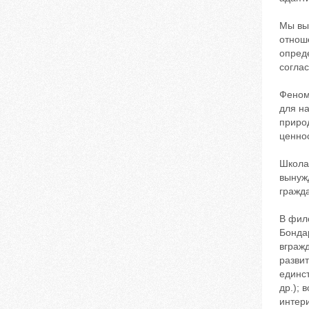
Мы вы
отнош
опред
согла
Феном
для н
приро
ценно
Школа
вынуж
гражд
В фил
Бондар
вграж
развит
единст
др.);
интери