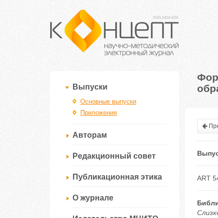
Фор
обр
Выпуски
Основные выпуски
Приложения
Пре
Авторам
Выпус
Редакционный совет
Публикационная этика
ART 5
О журнале
Библи
Слизк