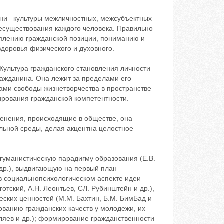
зни –культуры межличностных, межсубъектных
есуществования каждого человека. Правильно
еплению гражданской позиции, пониманию и
доровья физического и духовного.
Культура гражданского становления личности
ажданина. Она лежит за пределами его
ами свободы жизнетворчества в пространстве
рования гражданской компетентности.
менения, происходящие в обществе, она
льной среды, делая акцентна целостное
гуманистическую парадигму образования (Е.В.
и др.), выдвигающую на первый план
в социальнопсихологическом аспекте идеи
отский, А.Н. Леонтьев, СЛ. Рубинштейн и др.),
еских ценностей (М.М. Бахтин, Б.М. БимБад и
ованию гражданских качеств у молодежи, их
еляев и др.); формирование гражданственности