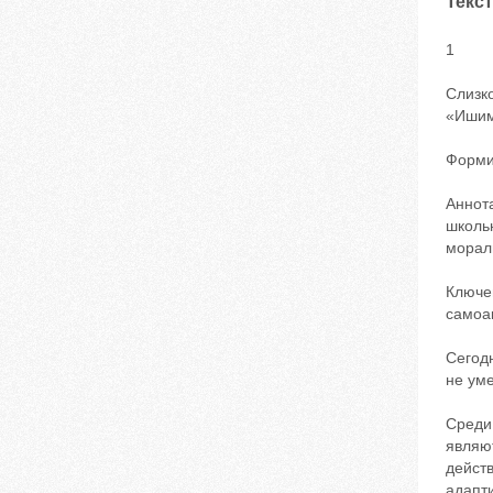
Текст
1
Слизк
«Ишимс
Форми
Аннот
школь
морал
Ключев
самоа
Сегод
не уме
Среди
являют
дейст
адапт