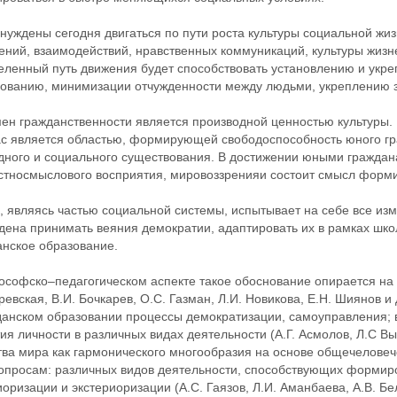
нуждены сегодня двигаться по пути роста культуры социальной жи
ений, взаимодействий, нравственных коммуникаций, культуры жизн
еленный путь движения будет способствовать установлению и укр
сованию, минимизации отчужденности между людьми, укреплению з
ен гражданственности является производной ценностью культуры. 
ас является областью, формирующей свободоспособность юного гр
дного и социального существования. В достижении юными граждан
стносмыслового восприятия, мировоззренияи состоит смысл форми
, являясь частью социальной системы, испытывает на себе все из
дена принимать веяния демократии, адаптировать их в рамках шко
анское образование.
ософско–педагогическом аспекте такое обоснование опирается на 
евская, В.И. Бочкарев, О.С. Газман, Л.И. Новикова, Е.Н. Шиянов 
данском образовании процессы демократизации, самоуправления; 
ия личности в различных видах деятельности (А.Г. Асмолов, Л.С Выг
ва мира как гармонического многообразия на основе общечеловеч
 вопросам: различных видов деятельности, способствующих формир
оризации и экстериоризации (А.С. Гаязов, Л.И. Аманбаева, А.В. Б