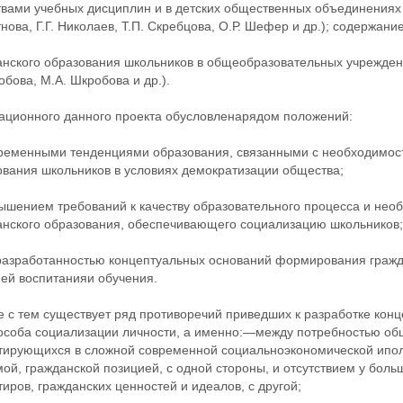
вами учебных дисциплин и в детских общественных объединениях (
нова, Г.Г. Николаев, Т.П. Скребцова, О.Р. Шефер и др.); содержан
нского образования школьников в общеобразовательных учреждени
бова, М.А. Шкробова и др.).
ационного данного проекта обусловленарядом положений:
временными тенденциями образования, связанными с необходимост
ования школьников в условиях демократизации общества;
вышением требований к качеству образовательного процесса и не
анского образования, обеспечивающего социализацию школьников;
 разработанностью концептуальных оснований формирования гражд
ней воспитанияи обучения.
е с тем существует ряд противоречий приведших к разработке кон
пособа социализации личности, а именно:—между потребностью общ
тирующихся в сложной современной социальноэкономической иполи
ой, гражданской позицией, с одной стороны, и отсутствием у бол
иров, гражданских ценностей и идеалов, с другой;