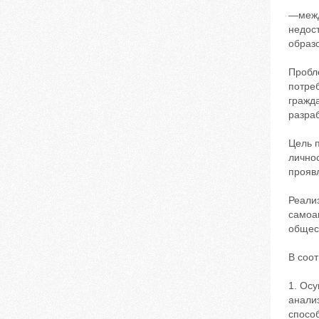
—межд
недос
образ
Пробл
потре
гражда
разра
Цель 
личнос
прояв
Реали
самоа
общес
В соо
1. Ос
анализ
способ