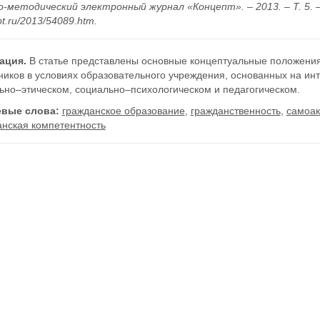
-методический электронный журнал «Концепт». – 2013. – Т. 5. – С
t.ru/2013/54089.htm.
ация.
В статье представлены основные концептуальные положени
ников в условиях образовательного учреждения, основанных на ин
ьно–этическом, социально–психологическом и педагогическом.
вые слова:
гражданское образование
,
гражданственность
,
самоак
анская компетентность