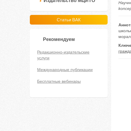
Издательство МЦИТО
Научно
koncep
Статьи ВАК
Аннот
школь
морал
Рекомендуем
Ключе
гражд
Редакционно-издательские
услуги
Международные публикации
Бесплатные вебинары