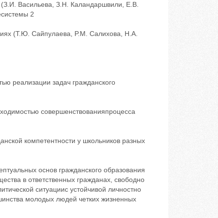
З.И. Васильева, З.Н. Каландаршвили, Е.В.
иесистемы 2
ях (Т.Ю. Сайпулаева, P.M. Салихова, Н.А.
ью реализации задач гражданского
обходимостью совершенствованияпроцесса
анской компетентности у школьников разных
цептуальных основ гражданского образования
ества в ответственных гражданах, свободно
тической ситуациис устойчивой личностно
ьшинства молодых людей четких жизненных