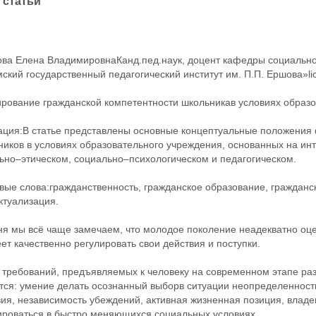
 статьи
ова Елена ВладимировнаКанд.пед.наук, доцент кафедры социально
кий государственный педагогический институт им. П.П. Ершова»li
рование гражданской компетентности школьникав условиях образо
ация:В статье представлены основные концептуальные положения
ников в условиях образовательного учреждения, основанных на ин
ьно–этическом, социально–психологическом и педагогическом.
ые слова:гражданственность, гражданское образование, гражданс
ктуализация.
ня мы всё чаще замечаем, что молодое поколение неадекватно оц
ет качественно регулировать свои действия и поступки.
 требований, предъявляемых к человеку на современном этапе ра
ся: умение делать осознанный выборв ситуации неопределенности
вия, независимость убеждений, активная жизненная позиция, влад
ироваться в быстро меняющихся социальных условиях.