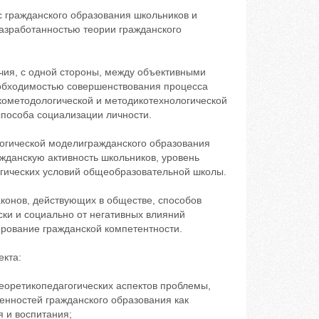
гражданского образования школьников и
азработанностью теории гражданского
ия, с одной стороны, между объективными
еобходимостью совершенствования процесса
икометодологической и методикотехнологической
способа социализации личности.
гогической моделигражданского образования
жданскую активность школьников, уровень
огических условий общеобразовательной школы.
конов, действующих в обществе, способов
ки и социально от негативных влияний
рование гражданской компетентности.
екта:
еоретикопедагогических аспектов проблемы,
бенностей гражданского образования как
 и воспитания;