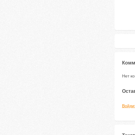
Комм
Нет к
Оста
Войди