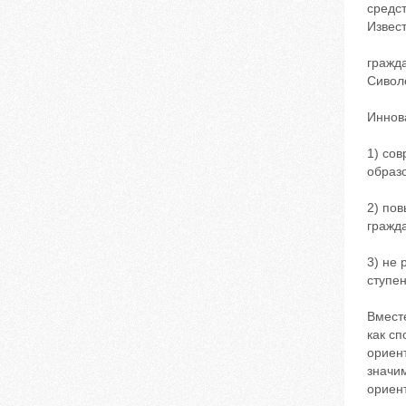
средст
Извест
гражда
Сиволо
Иннов
1) со
образ
2) по
гражд
3) не
ступе
Вмест
как с
ориен
значим
ориент