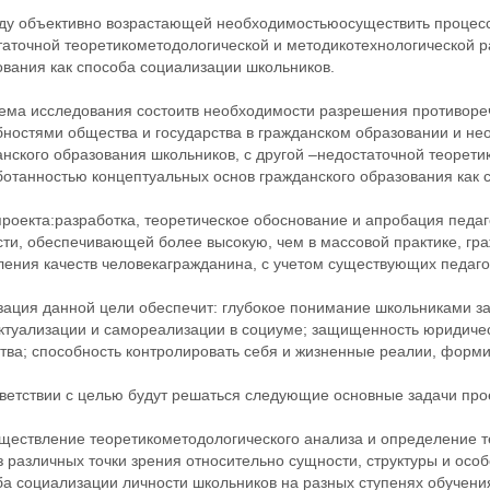
у объективно возрастающей необходимостьюосуществить процесс 
таточной теоретикометодологической и методикотехнологической р
ования как способа социализации школьников.
ема исследования состоитв необходимости разрешения противореч
бностями общества и государства в гражданском образовании и н
нского образования школьников, с другой –недостаточной теорет
ботанностью концептуальных основ гражданского образования как 
проекта:разработка, теоретическое обоснование и апробация педа
ти, обеспечивающей более высокую, чем в массовой практике, гра
ления качеств человекагражданина, с учетом существующих педаг
зация данной цели обеспечит: глубокое понимание школьниками за
ктуализации и самореализации в социуме; защищенность юридичес
тва; способность контролировать себя и жизненные реалии, форми
тветствии с целью будут решаться следующие основные задачи про
уществление теоретикометодологического анализа и определение т
 различных точки зрения относительно сущности, структуры и осо
а социализации личности школьников на разных ступенях обучения