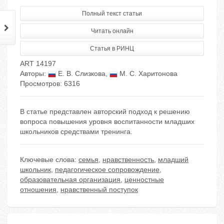
Полный текст статьи
Читать онлайн
Статья в РИНЦ
ART 14197
Авторы:
Е. В. Слизкова
,
М. С. Харитонова
Просмотров: 6316
В статье представлен авторский подход к решению
вопроса повышения уровня воспитанности младших
школьников средствами тренинга.
Ключевые слова:
семья
,
нравственность
,
младший
школьник
,
педагогическое сопровождение
,
образовательная организация
,
ценностные
отношения
,
нравственный поступок