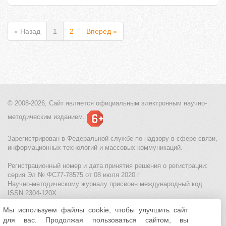
« Назад
1
2
Вперед »
© 2008-2026, Сайт является
официальным электронным
научно-
методическим изданием.
Зарегистрирован в Федеральной службе по надзору в сфере связи,
информационных технологий и массовых коммуникаций.
Регистрационный номер и дата принятия решения о регистрации:
серия Эл № ФС77-78575 от 08 июля 2020 г
Научно-методическому журналу присвоен международный код
ISSN 2304-120X
Мы используем файлы cookie, чтобы улучшить сайт
МЦИТО
|
Школьные олимпиады и онлайн конкурсы для детей
|
для вас. Продолжая пользоваться сайтом, вы
Политика использования файлов cookie
|
Политика обработки и