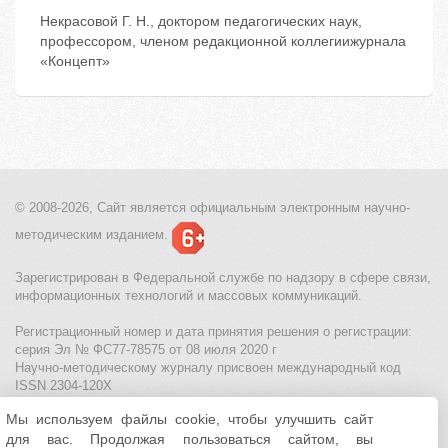
Некрасовой Г. Н., доктором педагогических наук,
профессором, членом редакционной коллегиижурнала
«Концепт»
© 2008-2026, Сайт является
официальным электронным
научно-
методическим изданием.
Зарегистрирован в Федеральной службе по надзору в сфере связи,
информационных технологий и массовых коммуникаций.
Регистрационный номер и дата принятия решения о регистрации:
серия Эл № ФС77-78575 от 08 июля 2020 г
Научно-методическому журналу присвоен международный код
ISSN 2304-120X
Мы используем файлы cookie, чтобы улучшить сайт
МЦИТО
|
Школьные олимпиады и онлайн конкурсы для детей
|
для вас. Продолжая пользоваться сайтом, вы
Политика использования файлов cookie
|
Политика обработки и