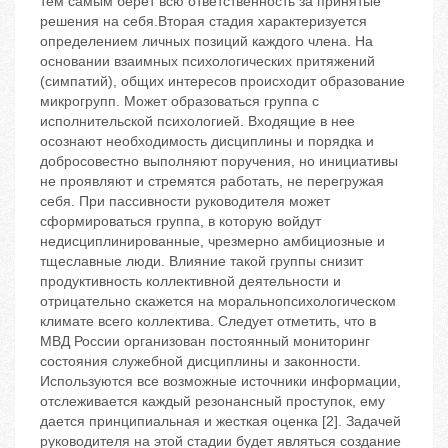
тем самым берет всю ответственность за принятые
решения на себя.Вторая стадия характеризуется
определением личных позиций каждого члена. На
основании взаимных психологических притяжений
(симпатий), общих интересов происходит образование
микрогрупп. Может образоваться группа с
исполнительской психологией. Входящие в нее
осознают необходимость дисциплины и порядка и
добросовестно выполняют поручения, но инициативы
не проявляют и стремятся работать, не перегружая
себя. При пассивности руководителя может
сформироваться группа, в которую войдут
недисциплинированные, чрезмерно амбициозные и
тщеславные люди. Влияние такой группы снизит
продуктивность коллективной деятельности и
отрицательно скажется на моральнопсихологическом
климате всего коллектива. Следует отметить, что в
МВД России организован постоянный мониторинг
состояния служебной дисциплины и законности.
Используются все возможные источники информации,
отслеживается каждый резонансный проступок, ему
дается принципиальная и жесткая оценка [2]. Задачей
руководителя на этой стадии будет являться создание